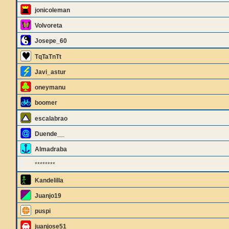
jonicoleman
Volvoreta
Josepe_60
TqTaTnTt
Javi_astur
oneymanu
boomer
escalabrao
Duende__
Almadraba
********
Kandelilla
Juanjo19
puspi
juanjose51