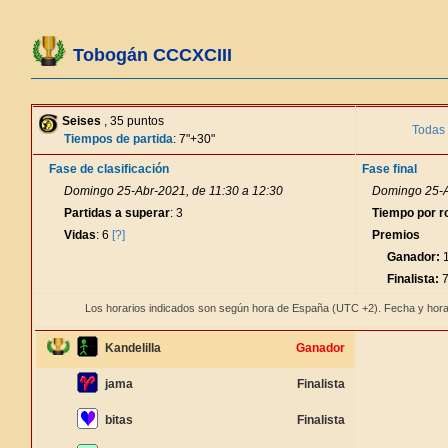
Tobogán CCCXCIII
Seises
, 35 puntos
Todas 
Tiempos de partida
: 7"+30"
Fase de clasificación
Fase final
Domingo 25-Abr-2021, de 11:30 a 12:30
Domingo 25-A
Partidas a superar
: 3
Tiempo por r
Vidas
: 6
[?]
Premios
Ganador:
1
Finalista:
7
Los horarios indicados son según hora de España (UTC +2). Fecha y hora
Kandelilla
Ganador
jama
Finalista
bitas
Finalista