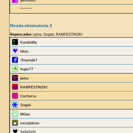
geminis5
********
Ronda eliminatoria 2
Repescados:
jama, Sogab, RAMPESTINSKI
Kandelilla
bitas
7Duende7
fegar77
jama
RAMPESTINSKI
Cachorra
Sogab
MGae
escalabrao
TqTaTnTt