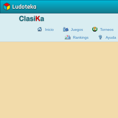
Ludoteka
Inicio
Juegos
Torneos
Rankings
Ayuda