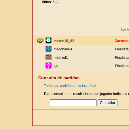
Vidas
: 6
[?]
Los h
martin10_92
Ganador
merche064
Finalista
mildred1
Finalista
Lja
Finalista
Consulta de partidas
Todas las partidas de la fase final
Para consultar los resultados de un jugador indica su