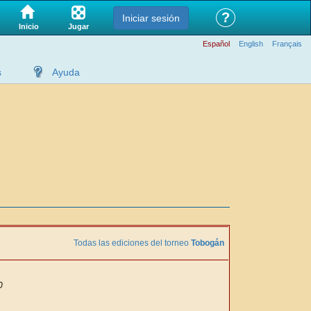
?
Iniciar sesión
Jugar
Inicio
Español
English
Français
s
Ayuda
Todas las ediciones del torneo
Tobogán
0