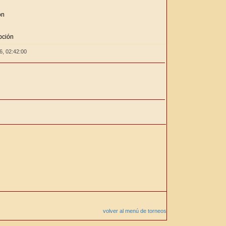
ón
n
pción
26,
02:42:00
volver al menú de torneos