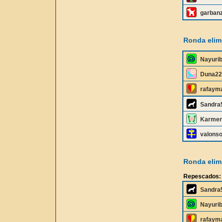
garbanz
Ronda elimi
Nayuri
Duna22
rafaym
Sandra
Karmen
valons
Ronda elimi
Repescados:
Sandra
Nayuri
rafaym