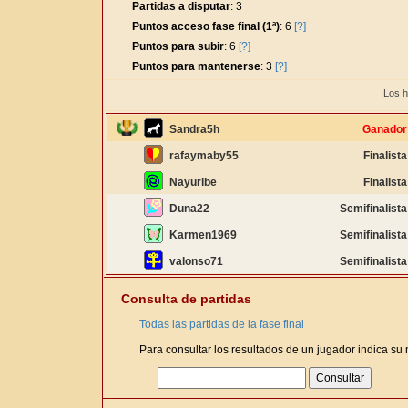
Partidas a disputar
: 3
Puntos acceso fase final (1ª)
: 6
[?]
Puntos para subir
: 6
[?]
Puntos para mantenerse
: 3
[?]
Los h
Sandra5h
Ganador
rafaymaby55
Finalista
Nayuribe
Finalista
Duna22
Semifinalista
Karmen1969
Semifinalista
valonso71
Semifinalista
Consulta de partidas
Todas las partidas de la fase final
Para consultar los resultados de un jugador indica su