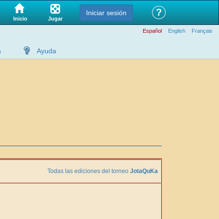
?
Iniciar sesión
Jugar
Inicio
Español
English
Français
s
Ayuda
Todas las ediciones del torneo
JotaQuKa