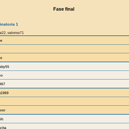
Fase final
natoria 1
22, valonso71
be
te
aby55
mo
967
1969
iver
5h
ncha