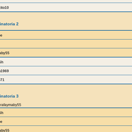
ito10
natoria 2
be
aby55
5h
1969
o71
natoria 3
rafaymaby55
5h
be
aby55