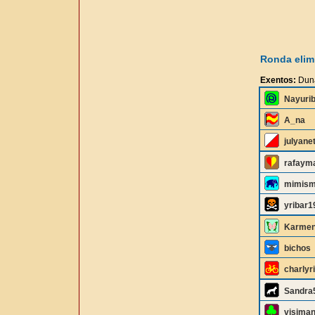
Ronda elimi
Exentos:
Duna
Nayuri
A_na
julyane
rafaym
mimis
yribar1
Karmen
bichos
charlyr
Sandra
visima