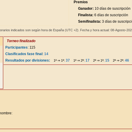
Premios
Ganador:
10 días de suscripción
Finalista:
6 días de suscripción
Semifinalista:
3 días de suscripc
orarios indicados son según hora de España (UTC +2). Fecha y hora actual: 08-Agosto-20
Torneo finalizado
Participantes
: 115
Clasificados fase final
:
14
Resultados por divisiones:
37
17
15
46
1ª ⇒ 1ª:
1ª ⇒ 2ª:
2ª ⇒ 1ª:
2ª ⇒ 2ª:
 nombre: