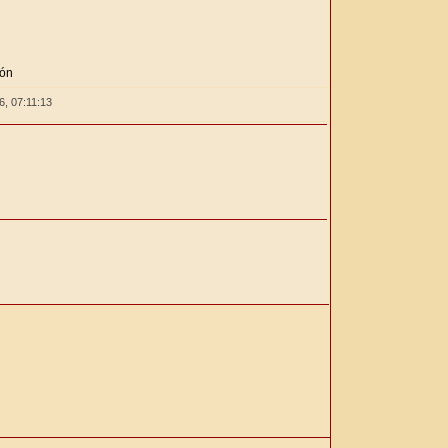
ión
26,
07:11:13