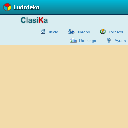
Ludoteka
Inicio
Juegos
Torneos
Rankings
Ayuda