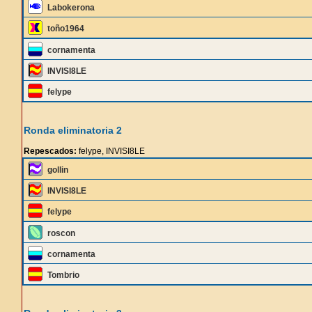
Labokerona
toño1964
cornamenta
INVISI8LE
felype
Ronda eliminatoria 2
Repescados:
felype, INVISI8LE
gollin
INVISI8LE
felype
roscon
cornamenta
Tombrio