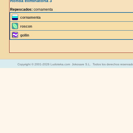
Ronda eliminatoria 3
Repescados:
cornamenta
cornamenta
roscon
gollin
Copyright © 2001-2026 Ludoteka.com Jokosare S.L. Todos los derechos reservad