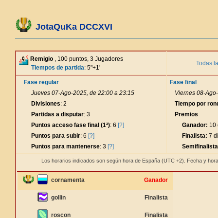
JotaQuKa DCCXVI
Remigio
, 100 puntos, 3 Jugadores
Todas l
Tiempos de partida
: 5"+1'
Fase regular
Fase final
Jueves 07-Ago-2025, de 22:00 a 23:15
Viernes 08-Ago-
Divisiones
: 2
Tiempo por ron
Partidas a disputar
: 3
Premios
Puntos acceso fase final (1ª)
: 6
[?]
Ganador:
10 
Puntos para subir
: 6
[?]
Finalista:
7 d
Puntos para mantenerse
: 3
[?]
Semifinalista
Los horarios indicados son según hora de España (UTC +2). Fecha y hora
cornamenta
Ganador
gollin
Finalista
roscon
Finalista