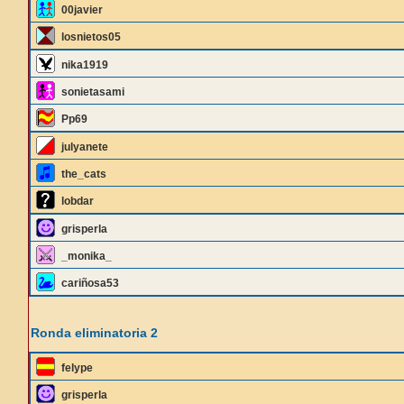
00javier
losnietos05
nika1919
sonietasami
Pp69
julyanete
the_cats
lobdar
grisperla
_monika_
cariñosa53
Ronda eliminatoria 2
felype
grisperla