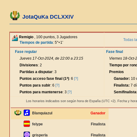
JotaQuKa DCLXXIV
Remigio
, 100 puntos, 3 Jugadores
Todas l
Tiempos de partida
: 5"+1'
Fase regular
Fase final
Jueves 17-Oct-2024, de 22:00 a 23:15
Viernes 18-Oct-2
Divisiones
: 2
Tiempo por ron
Partidas a disputar
: 3
Premios
Puntos acceso fase final (1ª)
: 6
[?]
Ganador:
10 d
Puntos para subir
: 6
[?]
Finalista:
7 dí
Puntos para mantenerse
: 3
[?]
Semifinalista
Los horarios indicados son según hora de España (UTC +2). Fecha y hora
Blanquiazul
Ganador
felype
Finalista
grisperla
Finalista