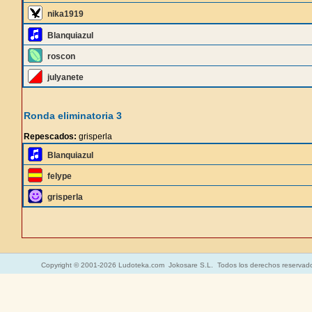
nika1919
Blanquiazul
roscon
julyanete
Ronda eliminatoria 3
Repescados:
grisperla
Blanquiazul
felype
grisperla
Copyright © 2001-2026 Ludoteka.com Jokosare S.L. Todos los derechos reservad