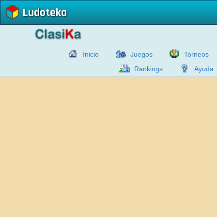
Ludoteka
Inicio
Juegos
Torneos
Rankings
Ayuda