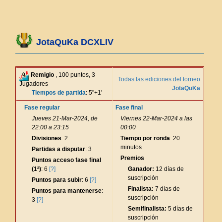
JotaQuKa DCXLIV
Remigio
, 100 puntos, 3
Todas las ediciones del torneo
Jugadores
JotaQuKa
Tiempos de partida
: 5"+1'
Fase regular
Fase final
Jueves 21-Mar-2024, de
Viernes 22-Mar-2024 a las
22:00 a 23:15
00:00
Divisiones
: 2
Tiempo por ronda
: 20
minutos
Partidas a disputar
: 3
Premios
Puntos acceso fase final
(1ª)
: 6
[?]
Ganador:
12 días de
suscripción
Puntos para subir
: 6
[?]
Finalista:
7 días de
Puntos para mantenerse
:
suscripción
3
[?]
Semifinalista:
5 días de
suscripción