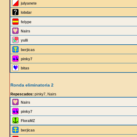
julyanete
lobdar
felype
Nairs
yulli
berjicas
pinky7
bitas
Ronda eliminatoria 2
Repescados:
pinky7, Nairs
Nairs
pinky7
FloraMZ
berjicas