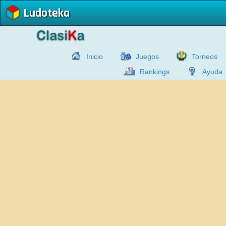
Ludoteka
Inicio
Juegos
Torneos
Rankings
Ayuda