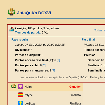
JotaQuKa DCXVI
Remigio
, 100 puntos, 3 Jugadores
Todas l
Tiempos de partida
: 5"+1'
Fase regular
Fase final
Jueves 07-Sep-2023, de 22:00 a 23:15
Viernes 08-Sep-
Divisiones
: 2
Tiempo por ron
Partidas a disputar
: 3
Premios
Puntos acceso fase final (1ª)
: 6
[?]
Ganador:
10 
Puntos para subir
: 6
[?]
Finalista:
6 d
Puntos para mantenerse
: 3
[?]
Semifinalista
Los horarios indicados son según hora de España (UTC +2). Fecha y hora
Nairs
Ganador
felype
Finalista
berjicas
Finalista