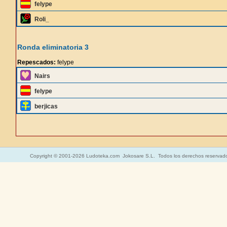
felype
Roli_
Ronda eliminatoria 3
Repescados:
felype
Nairs
felype
berjicas
Copyright © 2001-2026 Ludoteka.com Jokosare S.L. Todos los derechos reservad