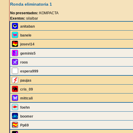
Ronda eliminatoria 1
No presentados:
KOMPACTA
Exentos:
silalbar
anitaban
banele
josevi14
geminis5
roos
espera999
paujas
cris_09
mittcali
foehn
boomer
Pp69