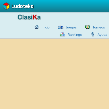
Ludoteka
Inicio
Juegos
Torneos
Rankings
Ayuda