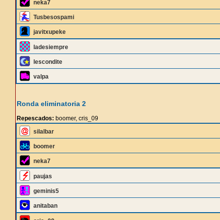
neka7
Tusbesospami
javitxupeke
ladesiempre
lescondite
valpa
Ronda eliminatoria 2
Repescados:
boomer, cris_09
silalbar
boomer
neka7
paujas
geminis5
anitaban