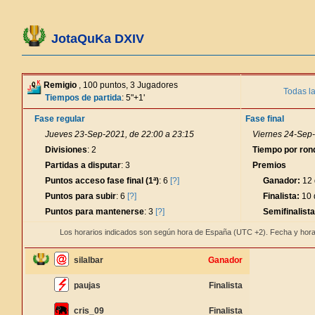
JotaQuKa DXIV
Remigio
, 100 puntos, 3 Jugadores
Todas l
Tiempos de partida
: 5"+1'
Fase regular
Fase final
Jueves 23-Sep-2021, de 22:00 a 23:15
Viernes 24-Sep-
Divisiones
: 2
Tiempo por ron
Partidas a disputar
: 3
Premios
Puntos acceso fase final (1ª)
: 6
[?]
Ganador:
12 
Puntos para subir
: 6
[?]
Finalista:
10 
Puntos para mantenerse
: 3
[?]
Semifinalista
Los horarios indicados son según hora de España (UTC +2). Fecha y hora
silalbar
Ganador
paujas
Finalista
cris_09
Finalista