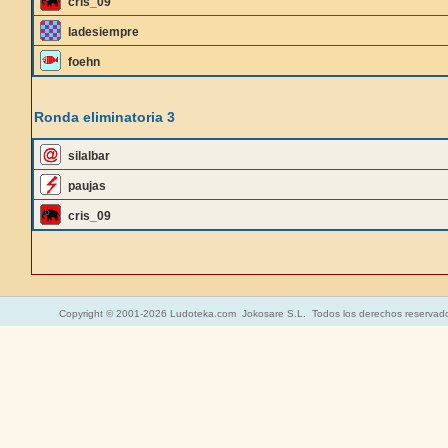
cris_09
ladesiempre
foehn
Ronda eliminatoria 3
silalbar
paujas
cris_09
Copyright © 2001-2026 Ludoteka.com Jokosare S.L. Todos los derechos reservad