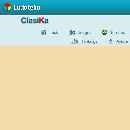
Ludoteka
Inicio
Juegos
Torneos
Rankings
Ayuda