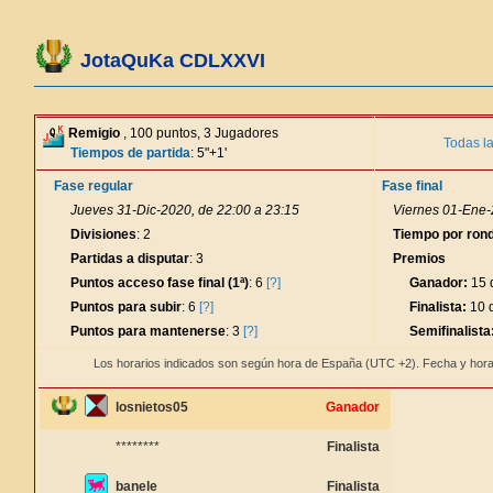
JotaQuKa CDLXXVI
Remigio
, 100 puntos, 3 Jugadores
Todas l
Tiempos de partida
: 5"+1'
Fase regular
Fase final
Jueves 31-Dic-2020, de 22:00 a 23:15
Viernes 01-Ene-
Divisiones
: 2
Tiempo por ron
Partidas a disputar
: 3
Premios
Puntos acceso fase final (1ª)
: 6
[?]
Ganador:
15 d
Puntos para subir
: 6
[?]
Finalista:
10 d
Puntos para mantenerse
: 3
[?]
Semifinalista
Los horarios indicados son según hora de España (UTC +2). Fecha y hora
losnietos05
Ganador
********
Finalista
banele
Finalista