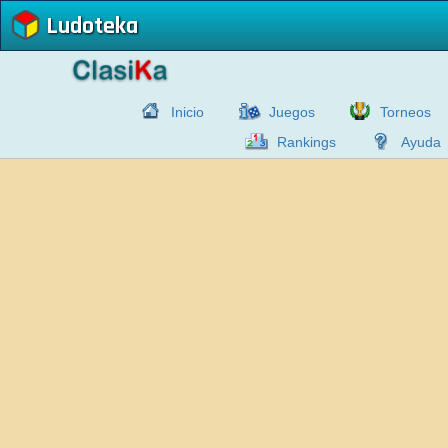
Ludoteka
Inicio
Juegos
Torneos
Rankings
Ayuda