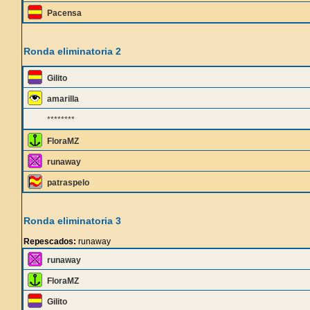
Pacensa
Ronda eliminatoria 2
Gilito
amarilla
********
FloraMZ
runaway
patraspelo
Ronda eliminatoria 3
Repescados:
runaway
runaway
FloraMZ
Gilito