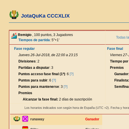
JotaQuKa CCCXLIX
Remigio
, 100 puntos, 3 Jugadores
Todas l
Tiempos de partida
: 5"+1'
Fase regular
Fase final
Jueves 26-Jul-2018, de 22:00 a 23:15
Viernes 27-
Divisiones
: 2
Tiempo por
Partidas a disputar
: 3
Premios
Puntos acceso fase final (1ª)
: 6
[?]
Ganador
Puntos para subir
: 6
[?]
Finalista
Puntos para mantenerse
: 3
[?]
Semifinal
Premios
Alcanzar la fase final:
2 días de suscripción
Los horarios indicados son según hora de España (UTC +2). Fecha y hora
runaway
Ganador