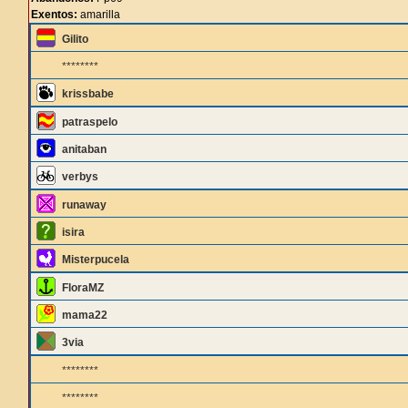
Exentos:
amarilla
Gilito
********
krissbabe
patraspelo
anitaban
verbys
runaway
isira
Misterpucela
FloraMZ
mama22
3via
********
********