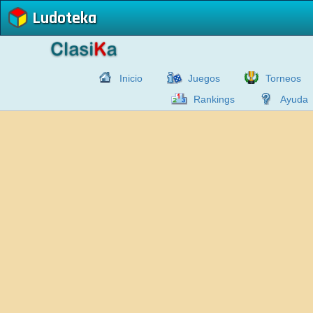
Ludoteka
Inicio
Juegos
Torneos
Rankings
Ayuda