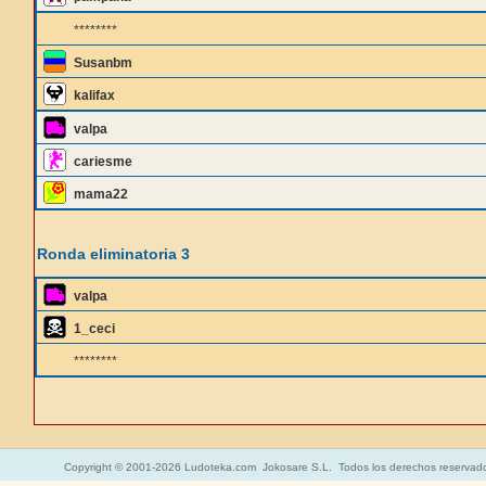
********
Susanbm
kalifax
valpa
cariesme
mama22
Ronda eliminatoria 3
valpa
1_ceci
********
Copyright © 2001-2026 Ludoteka.com Jokosare S.L. Todos los derechos reservad