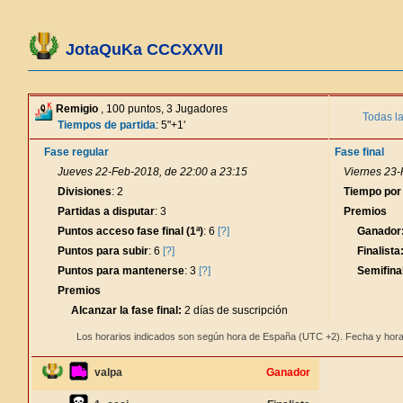
JotaQuKa CCCXXVII
Remigio
, 100 puntos, 3 Jugadores
Todas l
Tiempos de partida
: 5"+1'
Fase regular
Fase final
Jueves 22-Feb-2018, de 22:00 a 23:15
Viernes 23-
Divisiones
: 2
Tiempo por
Partidas a disputar
: 3
Premios
Puntos acceso fase final (1ª)
: 6
[?]
Ganador
Puntos para subir
: 6
[?]
Finalista
Puntos para mantenerse
: 3
[?]
Semifinal
Premios
Alcanzar la fase final:
2 días de suscripción
Los horarios indicados son según hora de España (UTC +2). Fecha y hora
valpa
Ganador