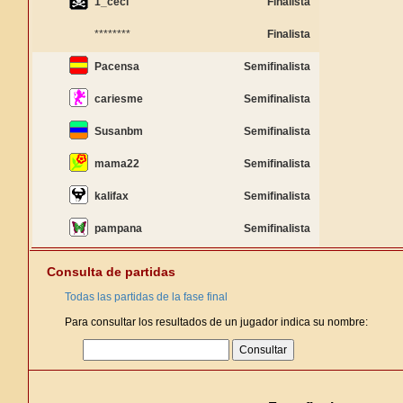
1_ceci
Finalista
********
Finalista
Pacensa
Semifinalista
cariesme
Semifinalista
Susanbm
Semifinalista
mama22
Semifinalista
kalifax
Semifinalista
pampana
Semifinalista
Consulta de partidas
Todas las partidas de la fase final
Para consultar los resultados de un jugador indica su nombre: