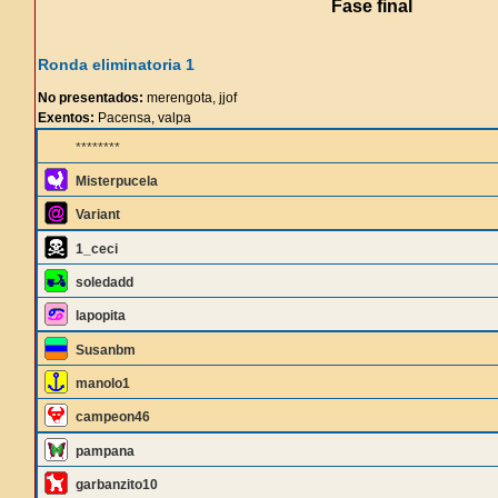
Fase final
Ronda eliminatoria 1
No presentados:
merengota, jjof
Exentos:
Pacensa, valpa
********
Misterpucela
Variant
1_ceci
soledadd
lapopita
Susanbm
manolo1
campeon46
pampana
garbanzito10