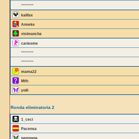
********
kalifax
Anneke
visimancha
cariesme
********
********
mama22
Mtfc
yolii
Ronda eliminatoria 2
1_ceci
Pacensa
pampana