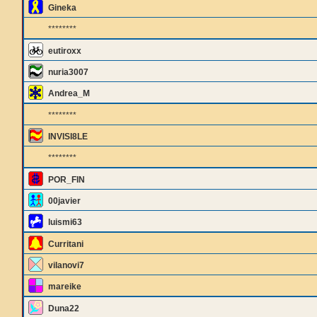
Gineka
********
eutiroxx
nuria3007
Andrea_M
********
INVISI8LE
********
POR_FIN
00javier
luismi63
Curritani
vilanovi7
mareike
Duna22