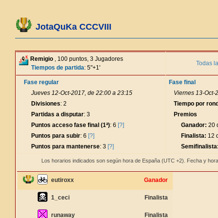
JotaQuKa CCCVIII
Remigio
, 100 puntos, 3 Jugadores
Todas l
Tiempos de partida
: 5"+1'
Fase regular
Fase final
Jueves 12-Oct-2017, de 22:00 a 23:15
Viernes 13-Oct-2
Divisiones
: 2
Tiempo por ron
Partidas a disputar
: 3
Premios
Puntos acceso fase final (1ª)
: 6
[?]
Ganador:
20 d
Puntos para subir
: 6
[?]
Finalista:
12 d
Puntos para mantenerse
: 3
[?]
Semifinalista
Los horarios indicados son según hora de España (UTC +2). Fecha y hora
eutiroxx
Ganador
1_ceci
Finalista
runaway
Finalista