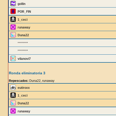
gollin
POR_FIN
1_ceci
runaway
Duna22
********
********
vilanovi7
Ronda eliminatoria 3
Repescados:
Duna22, runaway
eutiroxx
1_ceci
Duna22
runaway