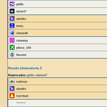
gollin
nmm37
alaniko
tetxu
shena46
runaway
piluca_100
Narumi
Ronda eliminatoria 2
Repescados:
gollin, vilanovi7
eutiroxx
alaniko
Curritani
********