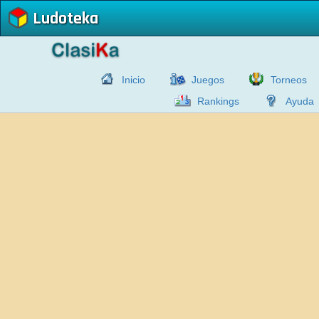
Ludoteka
Inicio
Juegos
Torneos
Rankings
Ayuda