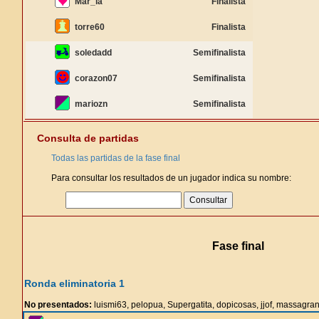
Mar_ia
Finalista
torre60
Finalista
soledadd
Semifinalista
corazon07
Semifinalista
mariozn
Semifinalista
Consulta de partidas
Todas las partidas de la fase final
Para consultar los resultados de un jugador indica su nombre:
Fase final
Ronda eliminatoria 1
No presentados:
luismi63, pelopua, Supergatita, dopicosas, jjof, massagra