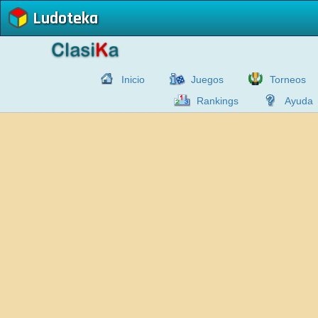
Ludoteka
Inicio
Juegos
Torneos
Rankings
Ayuda