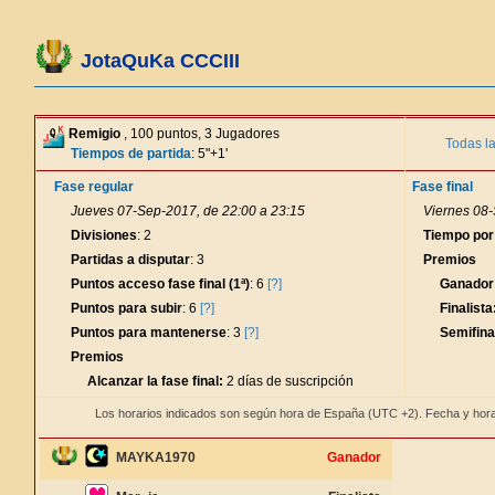
JotaQuKa CCCIII
Remigio
, 100 puntos, 3 Jugadores
Todas l
Tiempos de partida
: 5"+1'
Fase regular
Fase final
Jueves 07-Sep-2017, de 22:00 a 23:15
Viernes 08-
Divisiones
: 2
Tiempo por
Partidas a disputar
: 3
Premios
Puntos acceso fase final (1ª)
: 6
[?]
Ganador
Puntos para subir
: 6
[?]
Finalista
Puntos para mantenerse
: 3
[?]
Semifina
Premios
Alcanzar la fase final:
2 días de suscripción
Los horarios indicados son según hora de España (UTC +2). Fecha y hora
MAYKA1970
Ganador