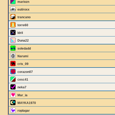
mariozn
eutiroxx
trancano
torre60
Idril
Duna22
soledadd
Narumi
cris_09
corazon07
cesc41
neka7
Mar_ia
MAYKA1970
roplagar