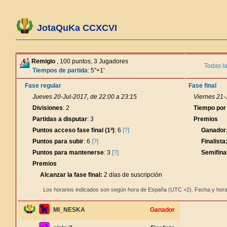
JotaQuKa CCXCVI
Remigio
, 100 puntos, 3 Jugadores
Todas l
Tiempos de partida
: 5"+1'
Fase regular
Fase final
Jueves 20-Jul-2017, de 22:00 a 23:15
Viernes 21-
Divisiones
: 2
Tiempo por
Partidas a disputar
: 3
Premios
Puntos acceso fase final (1ª)
: 6
[?]
Ganador
Puntos para subir
: 6
[?]
Finalista
Puntos para mantenerse
: 3
[?]
Semifinal
Premios
Alcanzar la fase final:
2 días de suscripción
Los horarios indicados son según hora de España (UTC +2). Fecha y hora
MI_NESKA
Ganador