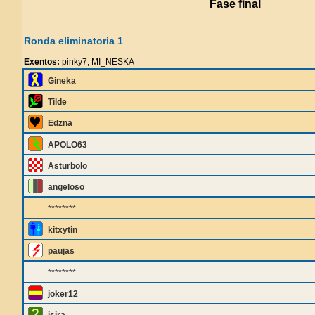
Fase final
Ronda eliminatoria 1
Exentos:
pinky7, MI_NESKA
Gineka
Tilde
Edzna
APOLO63
Asturbolo
angeloso
********
kitxytin
paujas
********
joker12