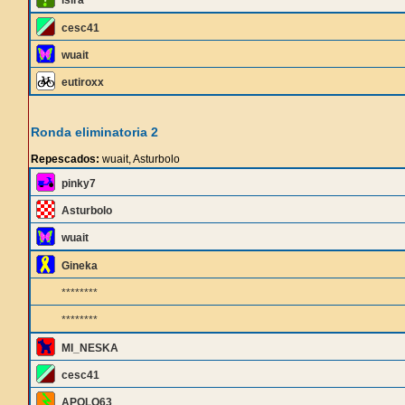
isira
cesc41
wuait
eutiroxx
Ronda eliminatoria 2
Repescados:
wuait, Asturbolo
pinky7
Asturbolo
wuait
Gineka
********
********
MI_NESKA
cesc41
APOLO63