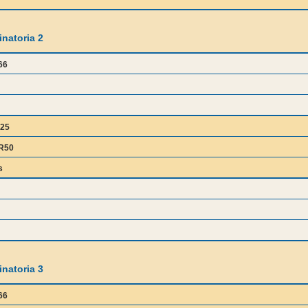
natoria 2
66
25
R50
s
natoria 3
66