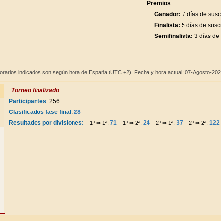
Premios
Ganador:
7 días de susc
Finalista:
5 días de susc
Semifinalista:
3 días de 
orarios indicados son según hora de España (UTC +2). Fecha y hora actual: 07-Agosto-20
Torneo finalizado
Participantes
: 256
Clasificados fase final
:
28
Resultados por divisiones:
71
24
37
122
1ª ⇒ 1ª:
1ª ⇒ 2ª:
2ª ⇒ 1ª:
2ª ⇒ 2ª: