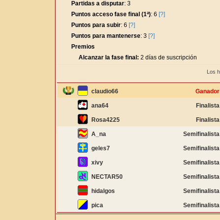
Partidas a disputar
: 3
Puntos acceso fase final (1ª)
: 6
[?]
Puntos para subir
: 6
[?]
Puntos para mantenerse
: 3
[?]
Premios
Alcanzar la fase final:
2 días de suscripción
Los h
claudio66
Ganador
ana64
Finalista
Rosa4225
Finalista
A_na
Semifinalista
geles7
Semifinalista
xivy
Semifinalista
NECTAR50
Semifinalista
hidalgos
Semifinalista
pica
Semifinalista