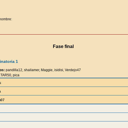
 nombre:
Fase final
natoria 1
os:
pandilla12, shailamer, Maggie, isidisi, Verdejo47
AR50, pica
s
a
n07