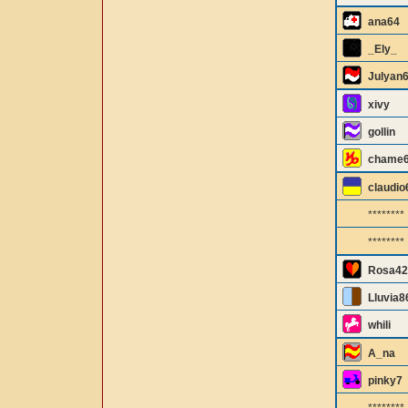
ana64
_Ely_
Julyan
xivy
gollin
chame
claudio
********
********
Rosa42
Lluvia8
whili
A_na
pinky7