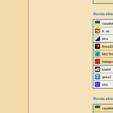
********
Ronda elimi
claudio
A_na
pica
Rosa42
NECTA
hidalgo
ana64
geles7
xivy
Ronda elimi
claudio