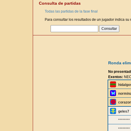
Consulta de partidas
Todas las partidas de la fase final
Para consultar los resultados de un jugador indica su
Ronda elimi
No presentad
Exentos:
NECT
hidalgo
normin
corazo
geles7
********
********