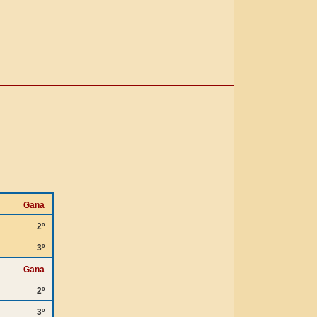
Gana
2º
3º
Gana
2º
3º