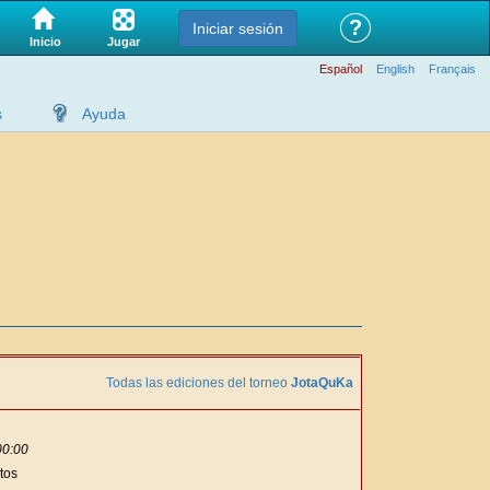
?
Iniciar sesión
Jugar
Inicio
Español
English
Français
s
Ayuda
Todas las ediciones del torneo
JotaQuKa
00:00
tos