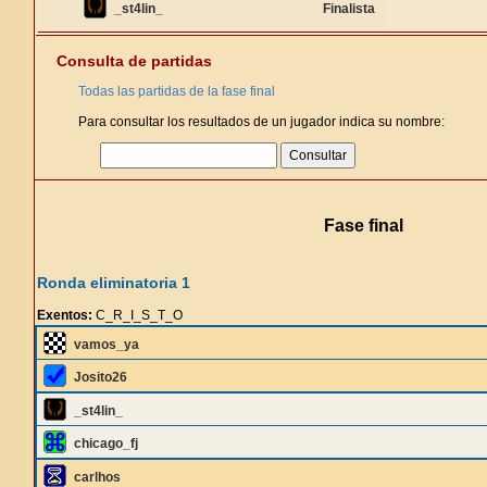
_st4lin_
Finalista
Consulta de partidas
Todas las partidas de la fase final
Para consultar los resultados de un jugador indica su nombre:
Fase final
Ronda eliminatoria 1
Exentos:
C_R_I_S_T_O
vamos_ya
Josito26
_st4lin_
chicago_fj
carlhos