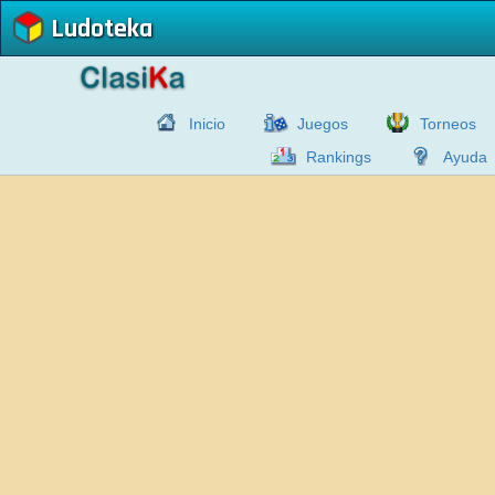
Ludoteka
Inicio
Juegos
Torneos
Rankings
Ayuda