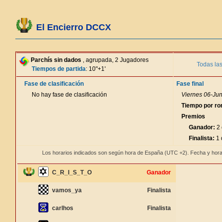
El Encierro DCCX
Parchís sin dados
, agrupada, 2 Jugadores
Todas las
Tiempos de partida
: 10"+1'
Fase de clasificación
Fase final
No hay fase de clasificación
Viernes 06-Jun
Tiempo por ro
Premios
Ganador:
2 
Finalista:
1 
Los horarios indicados son según hora de España (UTC +2). Fecha y hora
C_R_I_S_T_O
Ganador
vamos_ya
Finalista
carlhos
Finalista