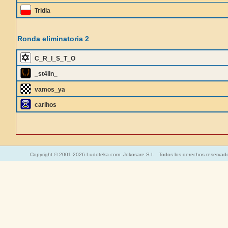
Tridia
Ronda eliminatoria 2
C_R_I_S_T_O
_st4lin_
vamos_ya
carlhos
Copyright © 2001-2026 Ludoteka.com Jokosare S.L. Todos los derechos reservad