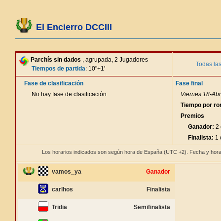
El Encierro DCCIII
Parchís sin dados
, agrupada, 2 Jugadores
Todas las
Tiempos de partida
: 10"+1'
Fase de clasificación
Fase final
No hay fase de clasificación
Viernes 18-Abr
Tiempo por ro
Premios
Ganador:
2 
Finalista:
1 
Los horarios indicados son según hora de España (UTC +2). Fecha y hora
vamos_ya
Ganador
carlhos
Finalista
Tridia
Semifinalista