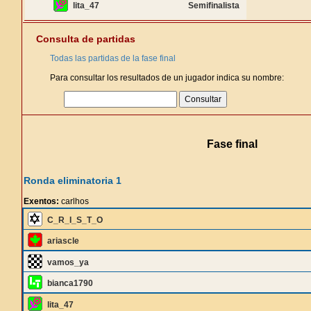
lita_47
Semifinalista
Consulta de partidas
Todas las partidas de la fase final
Para consultar los resultados de un jugador indica su nombre:
Fase final
Ronda eliminatoria 1
Exentos:
carlhos
C_R_I_S_T_O
ariascle
vamos_ya
bianca1790
lita_47