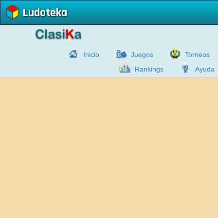
Ludoteka
Inicio
Juegos
Torneos
Rankings
Ayuda