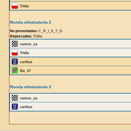
Tridia
Ronda eliminatoria 2
No presentados:
C_R_I_S_T_O
Repescados:
Tridia
vamos_ya
Tridia
carlhos
lita_47
Ronda eliminatoria 3
vamos_ya
carlhos