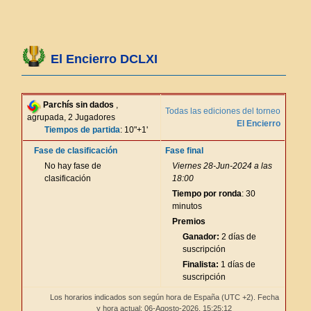
El Encierro DCLXI
Parchís sin dados
,
Todas las ediciones del torneo
agrupada, 2 Jugadores
El Encierro
Tiempos de partida
: 10"+1'
Fase de clasificación
Fase final
No hay fase de
Viernes 28-Jun-2024 a las
clasificación
18:00
Tiempo por ronda
: 30
minutos
Premios
Ganador:
2 días de
suscripción
Finalista:
1 días de
suscripción
Los horarios indicados son según hora de España (UTC +2). Fecha
y hora actual: 06-Agosto-2026,
15:25:12