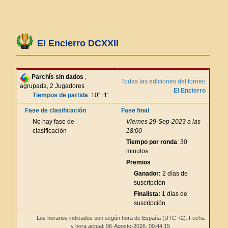
El Encierro DCXXII
Parchís sin dados
,
Todas las ediciones del torneo
agrupada, 2 Jugadores
El Encierro
Tiempos de partida
: 10"+1'
Fase de clasificación
Fase final
No hay fase de
Viernes 29-Sep-2023 a las
clasificación
18:00
Tiempo por ronda
: 30
minutos
Premios
Ganador:
2 días de
suscripción
Finalista:
1 días de
suscripción
Los horarios indicados son según hora de España (UTC +2). Fecha
y hora actual: 06-Agosto-2026,
09:44:15