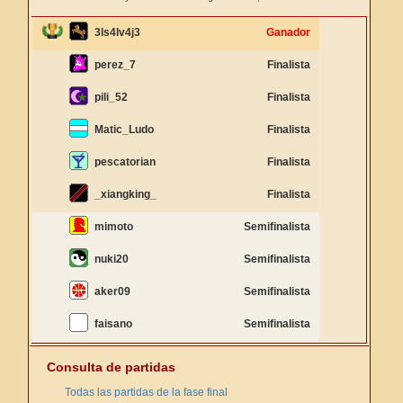
3ls4lv4j3
Ganador
perez_7
Finalista
pili_52
Finalista
Matic_Ludo
Finalista
pescatorian
Finalista
_xiangking_
Finalista
mimoto
Semifinalista
nuki20
Semifinalista
aker09
Semifinalista
faisano
Semifinalista
Consulta de partidas
Todas las partidas de la fase final