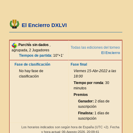
El Encierro DXLVI
Parchís sin dados
,
Todas las ediciones del torneo
agrupada, 2 Jugadores
El Encierro
Tiempos de partida
: 10"+1'
Fase de clasificación
Fase final
No hay fase de
Viernes 15-Abr-2022 a las
clasificación
18:00
Tiempo por ronda
: 30
minutos
Premios
Ganador:
2 días de
suscripción
Finalista:
1 días de
suscripción
Los horarios indicados son según hora de España (UTC +2). Fecha
y hora actual: 06-Agosto-2026,
20:09:42