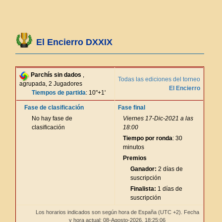
El Encierro DXXIX
Parchís sin dados
,
Todas las ediciones del torneo
agrupada, 2 Jugadores
El Encierro
Tiempos de partida
: 10"+1'
Fase de clasificación
Fase final
No hay fase de
Viernes 17-Dic-2021 a las
clasificación
18:00
Tiempo por ronda
: 30
minutos
Premios
Ganador:
2 días de
suscripción
Finalista:
1 días de
suscripción
Los horarios indicados son según hora de España (UTC +2). Fecha
y hora actual: 08-Agosto-2026,
18:25:06