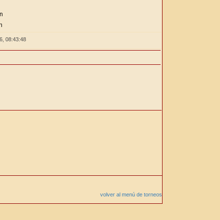
ón
n
26,
08:43:48
volver al menú de torneos