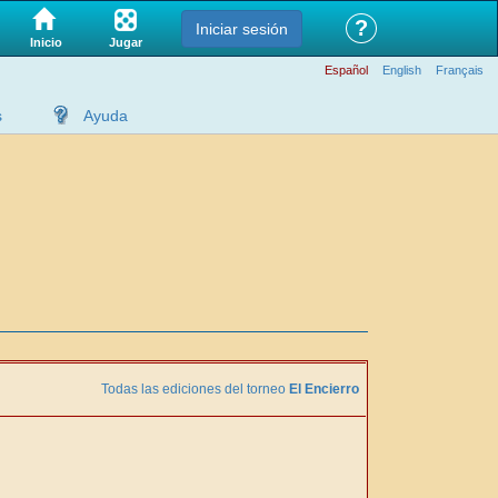
?
Iniciar sesión
Jugar
Inicio
Español
English
Français
s
Ayuda
Todas las ediciones del torneo
El Encierro