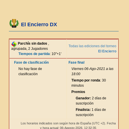
El Encierro DX
Parchís sin dados
,
Todas las ediciones del torneo
agrupada, 2 Jugadores
El Encierro
Tiempos de partida
: 10"+1'
Fase de clasificación
Fase final
No hay fase de
Viernes 06-Ago-2021 a las
clasificación
18:00
Tiempo por ronda
: 30
minutos
Premios
Ganador:
2 días de
suscripción
Finalista:
1 días de
suscripción
Los horarios indicados son según hora de España (UTC +2). Fecha
y hora actual: 06-Agosto-2026,
12:32:35