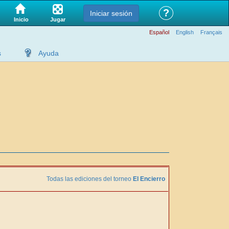
?
Iniciar sesión
Jugar
Inicio
Español
English
Français
s
Ayuda
Todas las ediciones del torneo
El Encierro