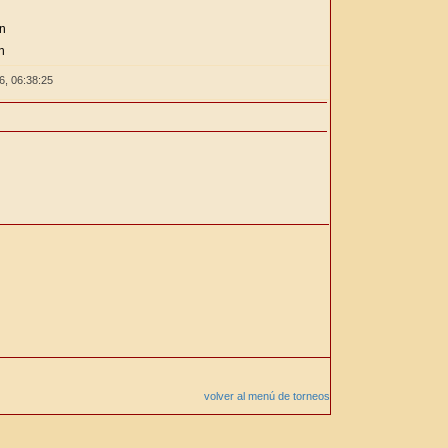
ón
n
26,
06:38:26
volver al menú de torneos