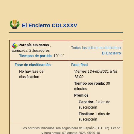
El Encierro CDLXXXV
Parchís sin dados
,
Todas las ediciones del torneo
agrupada, 2 Jugadores
El Encierro
Tiempos de partida
: 10"+1'
Fase de clasificación
Fase final
No hay fase de
Viernes 12-Feb-2021 a las
clasificación
18:00
Tiempo por ronda
: 30
minutos
Premios
Ganador:
2 días de
suscripción
Finalista:
1 días de
suscripción
Los horarios indicados son según hora de España (UTC +2). Fecha
y hora actual: 07-Agosto-2026,
05:07:40