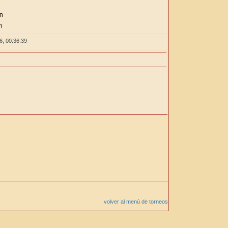
ón
n
26,
00:36:39
volver al menú de torneos