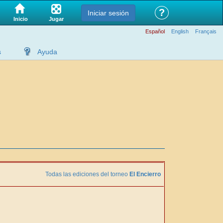
?
Iniciar sesión
Jugar
Inicio
Español
English
Français
s
Ayuda
Todas las ediciones del torneo
El Encierro