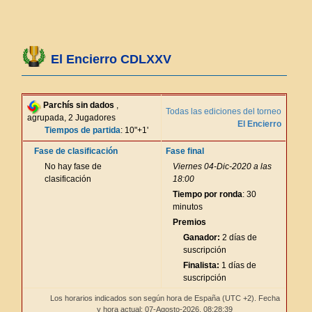
El Encierro CDLXXV
Parchís sin dados
,
Todas las ediciones del torneo
agrupada, 2 Jugadores
El Encierro
Tiempos de partida
: 10"+1'
Fase de clasificación
Fase final
No hay fase de
Viernes 04-Dic-2020 a las
clasificación
18:00
Tiempo por ronda
: 30
minutos
Premios
Ganador:
2 días de
suscripción
Finalista:
1 días de
suscripción
Los horarios indicados son según hora de España (UTC +2). Fecha
y hora actual: 07-Agosto-2026,
08:28:39