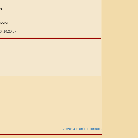
ón
n
ipción
26,
10:20:37
volver al menú de torneos