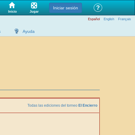
?
Iniciar sesión
Jugar
Inicio
Español
English
Français
s
Ayuda
Todas las ediciones del torneo
El Encierro