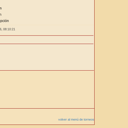
ón
n
ipción
26,
08:10:21
volver al menú de torneos