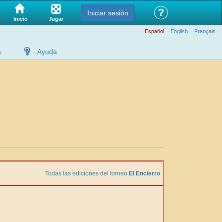
?
Iniciar sesión
Jugar
Inicio
Español
English
Français
s
Ayuda
Todas las ediciones del torneo
El Encierro