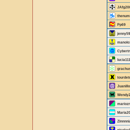
JAfg20
thenum
Pp69
jenny5
manolo
Cybertn
lucia11
grachu
tourde
Juanill
Wendy
marioz
Maria2
Zinnnni