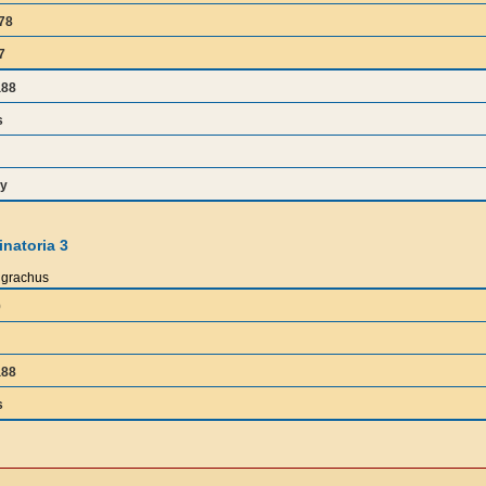
78
7
a88
s
y
natoria 3
grachus
9
a88
s