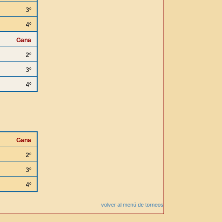
3º
4º
Gana
2º
3º
4º
Gana
2º
3º
4º
volver al menú de torneos