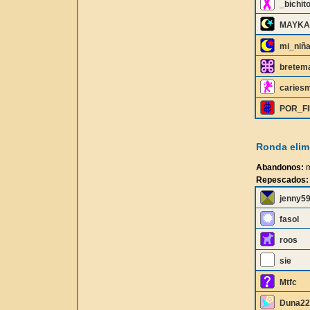
_bichit
MAYKA
mi_niñ
bretem
caries
POR_F
Ronda elimi
Abandonos:
m
Repescados:
jenny5
fasol
roos
sie
Mtfc
Duna22