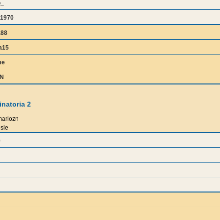
o_
1970
a88
a15
me
IN
natoria 2
ariozn
sie
9