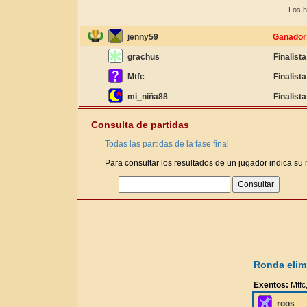
Los h
jenny59
Ganador
grachus
Finalista
Mtfc
Finalista
mi_niña88
Finalista
Consulta de partidas
Todas las partidas de la fase final
Para consultar los resultados de un jugador indica su
Ronda elimi
Exentos:
Mtfc
roos