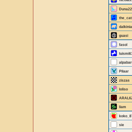
nicolas
Duna22
the_cat
dalkinia
guasi
fasol
luismi6
alpabar
Pilaar
ziszas
loliso
ARAL6
liam
koko_8
sie