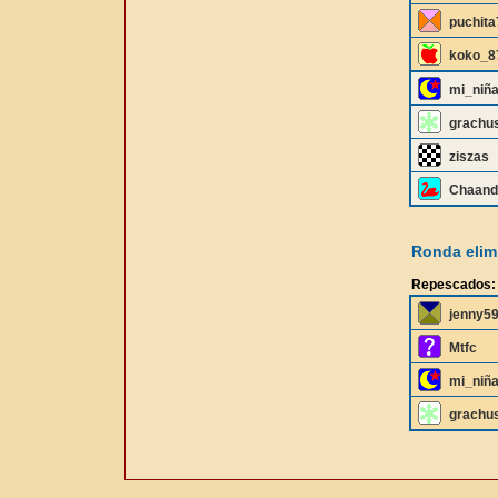
puchita
koko_8
mi_niñ
grachu
ziszas
Chaand
Ronda elimi
Repescados:
jenny5
Mtfc
mi_niñ
grachu