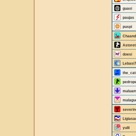
guasi
paujas
puspi
Chaand
Astoret
doesi
Lebasi
the_cat
pedrop
maluam
malagu
severin
Ligiasa
yulli