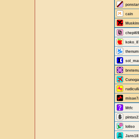
ponsta
cain
Muskin
chepi6
koko_8
thenum
sol_ma
bretem
Cunoga
rudicull
misae7
Mtfc
pintas2
loliso
Jans18