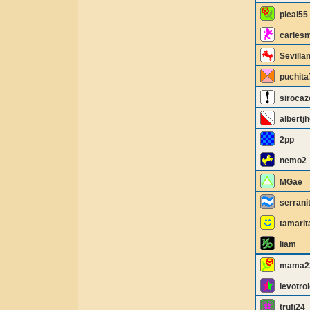
pleal55
caries
Sevilla
puchita
sirocaz
albertj
2pp
nemo2
MGae
serrani
tamarit
liam
mama2
levotroi
trufi24