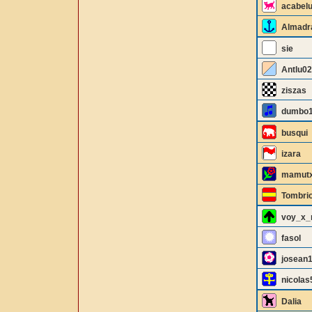
acabel
Almadr
sie
Antlu02
ziszas
dumbo
busqui
izara
mamutx
Tombri
voy_x
fasol
josean
nicolas
Dalia