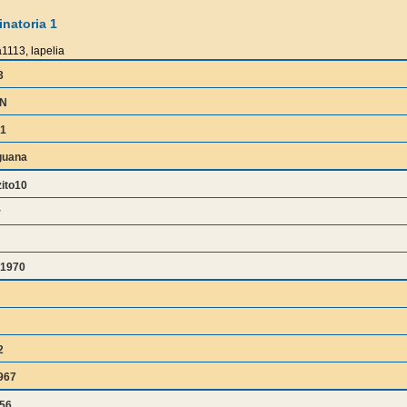
natoria 1
1113, lapelia
3
IN
61
guana
ito10
r
1970
2
967
656