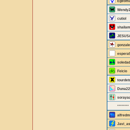
Egeom
Wendy
cutiol
shailam
JESUS
gonzale
espera
soleda
Feicio
tourde
Duna22
soraya
********
alfredm
Javi_as