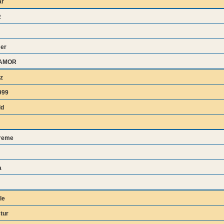
ar
2
er
AMOR
z
999
dd
treme
a
le
tur