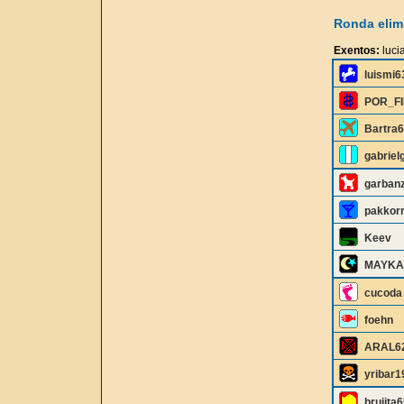
Ronda elimi
Exentos:
lucia
luismi6
POR_F
Bartra
gabriel
garbanz
pakkor
Keev
MAYKA
cucoda
foehn
ARAL6
yribar1
brujita