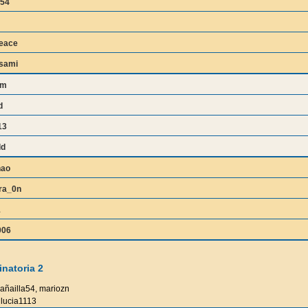
a54
eace
asami
bm
d
13
dd
nao
ra_0n
1
006
natoria 2
añailla54, mariozn
lucia1113