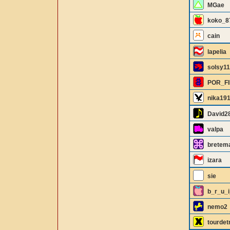
MGae
koko_8
cain
lapelia
solsy11
POR_F
nika19
David2
valpa
bretem
izara
sie
b_r_u_
nemo2
tourde