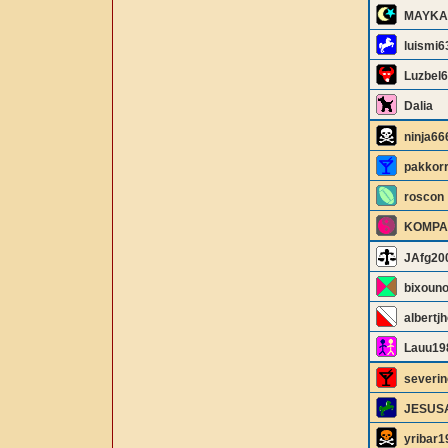
MAYKA
luismi6
Luzbel
Dalia
ninja66
pakkor
roscon
KOMPA
JAfg20
bixoun
albertj
Lauu19
severin
JESUS
yribar1