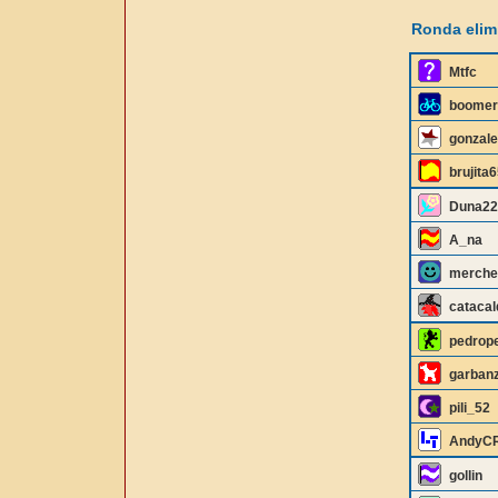
Ronda elimi
Mtfc
boomer
gonzale
brujita
Duna22
A_na
merche
cataca
pedrop
garbanz
pili_52
AndyC
gollin