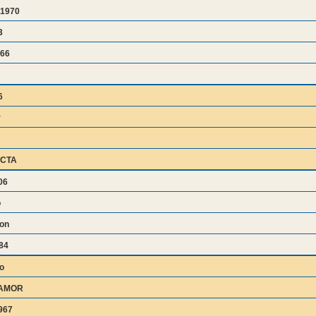
1970
3
666
6
r
CTA
06
o
hon
84
o
AMOR
967