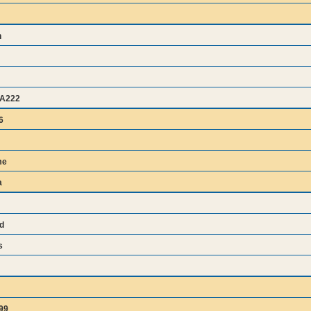
n
A222
6
me
a
d
s
99