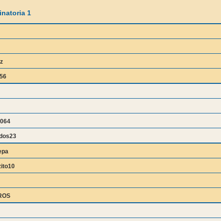
natoria 1
z
656
064
ldos23
epa
ito10
ROS