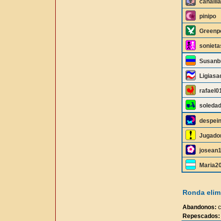
cañaill
pinipo
Greenp
soniet
Susan
Ligiasa
rafael0
soleda
despei
Jugado
josean
Maria2
Ronda elimi
Abandonos:
c
Repescados: