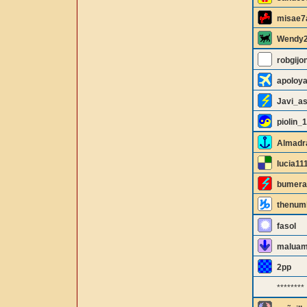
misae7
Wendy
robgijo
apoloy
Javi_as
piolin_
Almadr
lucia11
bumera
thenum
fasol
maluam
2pp
********