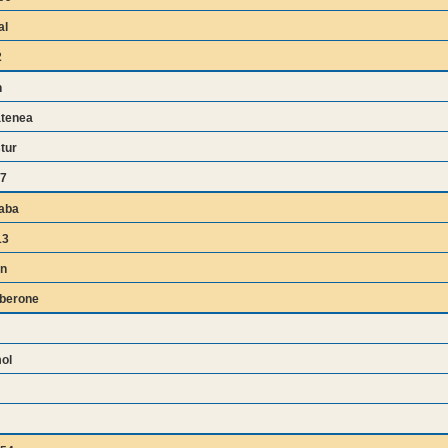
al
2
n
atenea
tur
17
aba
13
n
berone
ol