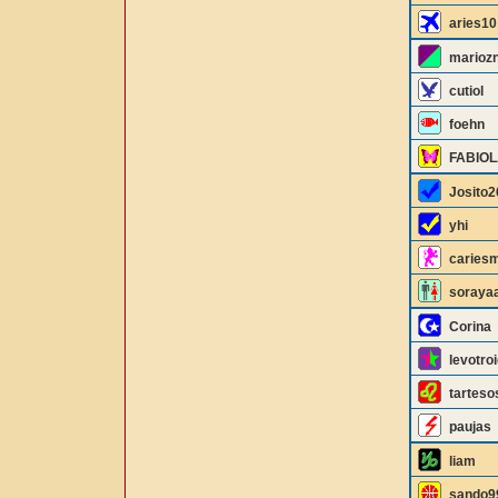
aries10
marioz
cutiol
foehn
FABIOL
Josito2
yhi
caries
soraya
Corina
levotroi
tarteso
paujas
liam
sando9