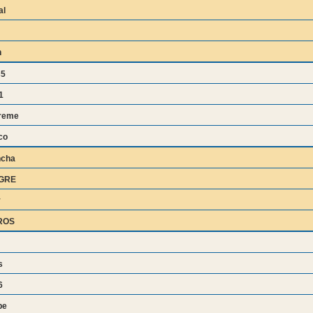
al
n
s5
1
treme
co
ncha
GRE
y
ROS
s
6
pe