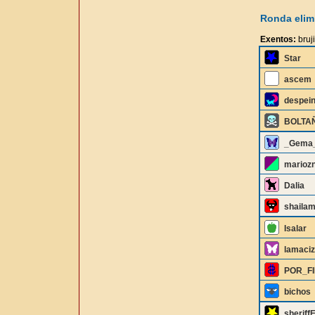
Ronda elimi
Exentos:
bruj
Star
ascem
despei
BOLTA
_Gema
marioz
Dalia
shailam
Isalar
lamaciz
POR_F
bichos
sheriff