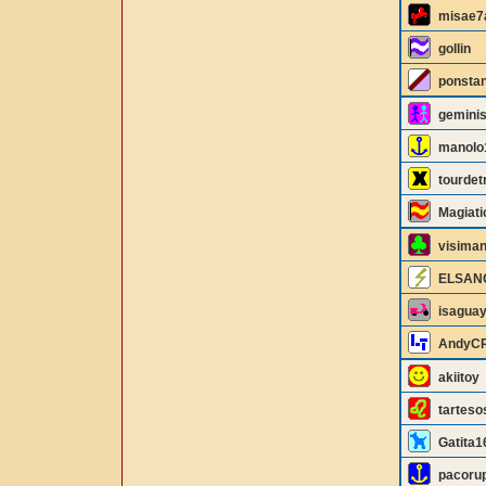
misae7
gollin
ponsta
gemini
manolo
tourde
Magiati
visima
ELSAN
isagua
AndyC
akiitoy
tarteso
Gatita1
pacoru