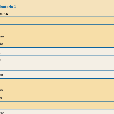
natoria 1
ita656
nao
ÑA
_
n
er
ita
IN
ESC