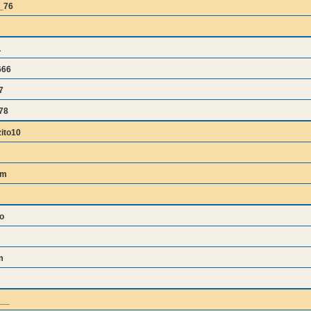
_76
L
666
7
78
ito10
bm
o
m
__