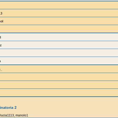
13
ol
3
z
a
o_
natoria 2
lucia1113, manolo1