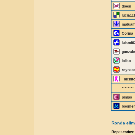
doesi
lucia11
maluam
Corina
luismi6
gonzale
loliso
reynaa
_bichit
********
pinipo
boomer
Ronda elimi
Repescados: