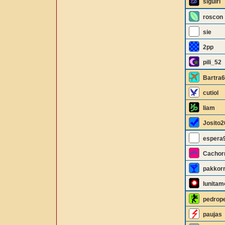
siguiri
roscon
sie
2pp
pili_52
Bartra
cutiol
liam
Josito2
espera
Cachor
pakkor
lunitam
pedrop
paujas