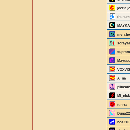
jocrialj
thenum
MAYKA
merche
soraya
supram
Mayusc
VOXVI
A_na
piluca0
Mi_nick
tenrra
Duna22
hoa210