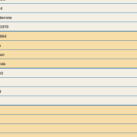
c4
berone
1970
064
a
an
ula
GO
9