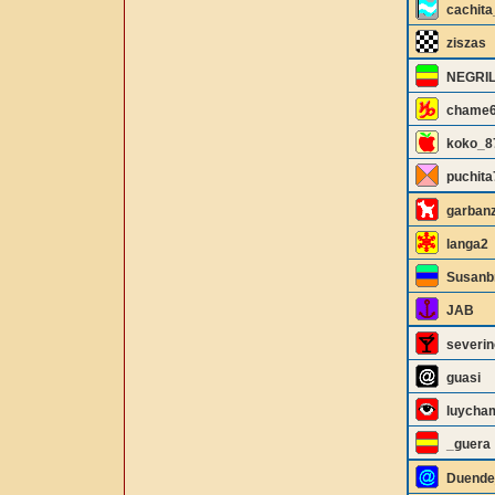
cachita
ziszas
NEGRI
chame
koko_8
puchita
garbanz
langa2
Susan
JAB
severin
guasi
luycha
_guera
Duende