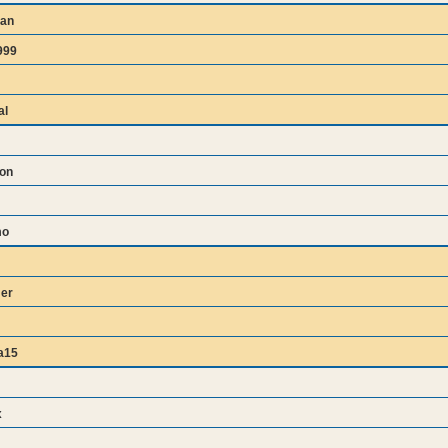
an
999
al
hon
mo
er
a15
x