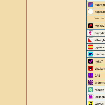
supram
espera
********
misae7
cucoda
albertj
_guera
mimis
neka7
shailam
JAB
bretem
roscon
lolillael
Wilo58