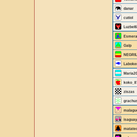
danar
cutiol
Luzbel
Esmera
Galp
NEGRI
Laboke
Maria2
koko_8
ziszas
grachu
malagu
isagua
matate