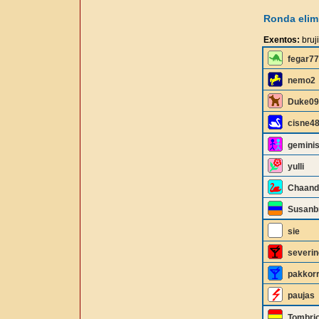
Ronda elimi
Exentos:
bruj
fegar77
nemo2
Duke09
cisne4
gemini
yulli
Chaand
Susan
sie
severin
pakkor
paujas
Tombri