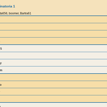
natoria 1
ita656, boomer, Bartra61
8
s5
y
bm
o
r
o