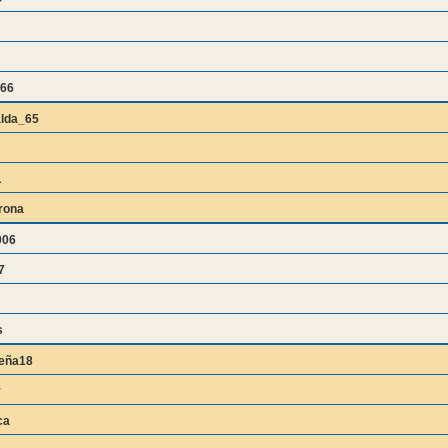
666
lda_65
L
rona
006
7
s
eña18
y
ca