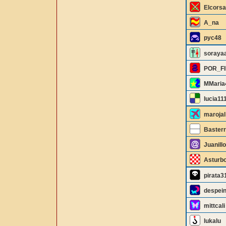
Elcorsa
A_na
pyc48
soraya
POR_F
MMaria
lucia11
marojal
Basterr
Juanill
Asturbo
pirata3
despei
mittcali
lukalu