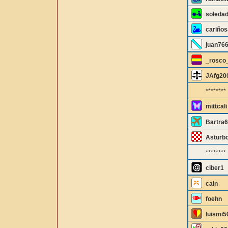
soleda
cariño
juan76
_rosco
JAfg20
********
mittcali
Bartra
Asturbo
********
ciber1
cain
foehn
luismi5