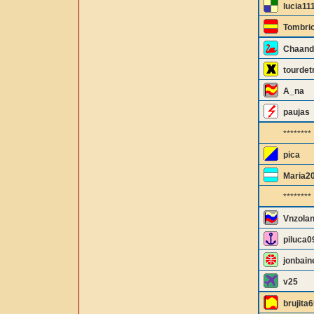
lucia11
Tombri
Chaand
tourde
A_na
paujas
********
pica
Maria2
********
Vnzolan
piluca0
jonbain
v25
brujita