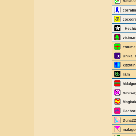
rubia00
corrali
cocodri
_Hechi
visima
cotumel
Unika_r
kitxytin
liam
hidalgo
runawa
Magiati
Cachor
Duna22
malagu