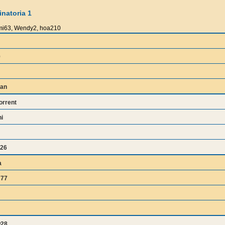
natoria 1
mi63, Wendy2, hoa210
9
an
orrent
i
26
a
777
w28