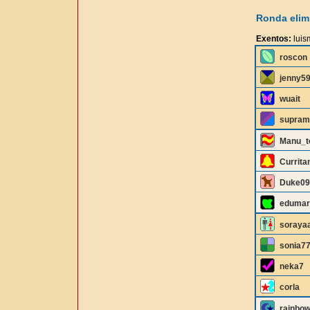
Ronda elimi
Exentos:
luis
roscon
jenny5
wuait
supram
Manu_t
Curritan
Duke09
edumar
soraya
sonia7
neka7
corla
rainbo