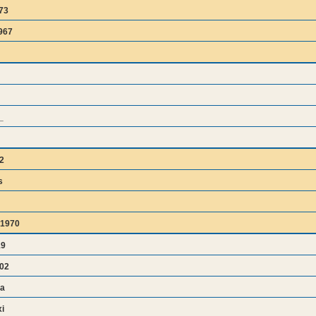
73
967
_
2
s
1970
19
02
a
i