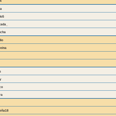
4
na
lo5
zada_
ncha
io
eina
s
y
co
ra
eña18