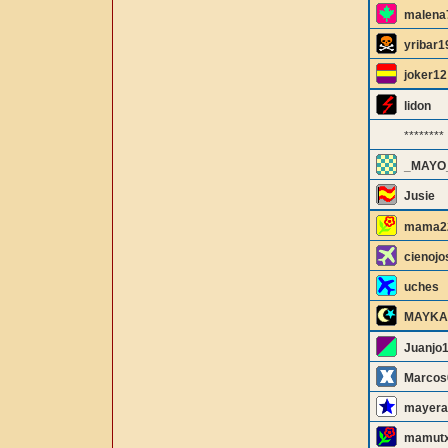
malena
yribar1
joker12
lidon
********
_MAYO
Jusie
mama2
cienojo
uches
MAYKA
Juanjo
Marcos
mayera
mamutx