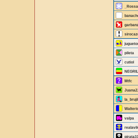
_Rossa
banach
garbanz
sirocaz
juguet
pileta
cutiol
NEGRI
Mtfc
Juana2
la_bruji
Walteri
valpa
realavi
pirata3