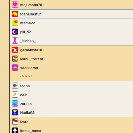
majumabu70
fcanariastur
mama22
pili_52
_bichito_
garbanzito10
Manu_torrent
sadosamo
********
foehn
cain
zarass
NadiaG3
izara
kema_mona