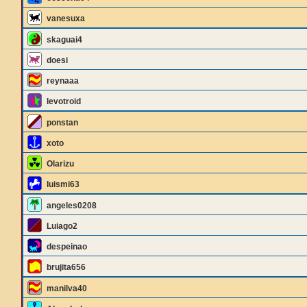
vanesuxa
skaguai4
doesi
reynaaa
levotroid
ponstan
xoto
Olarizu
luismi63
angeles0208
Luiago2
despeinao
brujita656
manilva40