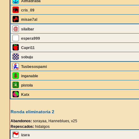
Almadraba
cris_09
misae7al
silalbar
espera999
Capri11
sobuju
Tusbesospami
inganable
pistola
Katx
Ronda eliminatoria 2
Abandonos:
sorayaa, Hanneblues, v25
Repescados:
hidalgos
izara