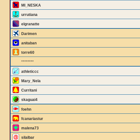
MI_NESKA
urrutiana
elgranatte
Darimen
anitaban
torre60
********
athleticcc
Mary_Nela
Curritani
skaguai4
foehn
fcanariastur
malena73
silalbar