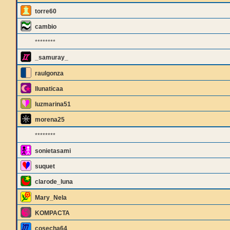
torre60
cambio
********
_samuray_
raulgonza
llunaticaa
luzmarina51
morena25
********
sonietasami
suquet
clarode_luna
Mary_Nela
KOMPACTA
cosecha64