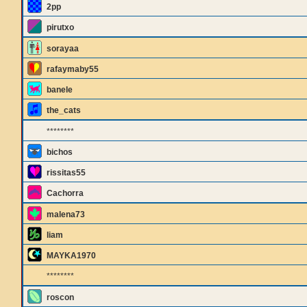
2pp
pirutxo
sorayaa
rafaymaby55
banele
the_cats
********
bichos
rissitas55
Cachorra
malena73
liam
MAYKA1970
********
roscon