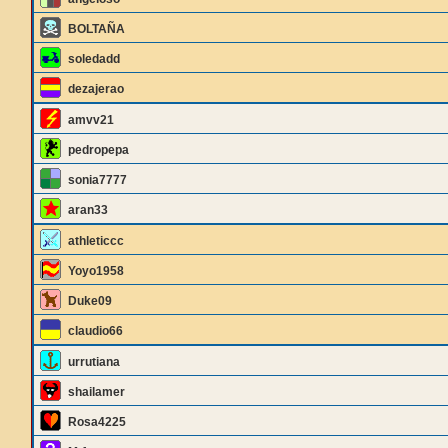
BOLTAÑA
soledadd
dezajerao
amvv21
pedropepa
sonia7777
aran33
athleticcc
Yoyo1958
Duke09
claudio66
urrutiana
shailamer
Rosa4225