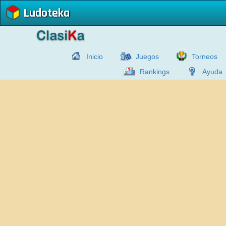
Ludoteka
Inicio
Juegos
Torneos
Rankings
Ayuda