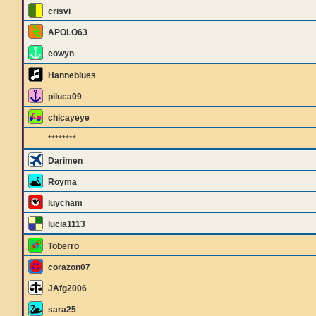
crisvi
APOLO63
eowyn
Hanneblues
piluca09
chicayeye
********
Darimen
Royma
luycham
lucia1113
Toberro
corazon07
JAfg2006
sara25