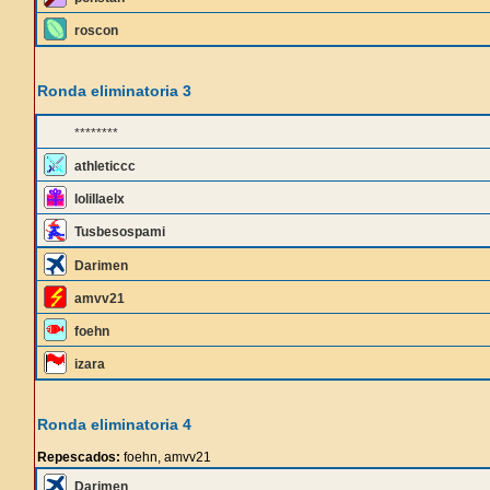
roscon
Ronda eliminatoria 3
********
athleticcc
lolillaelx
Tusbesospami
Darimen
amvv21
foehn
izara
Ronda eliminatoria 4
Repescados:
foehn, amvv21
Darimen