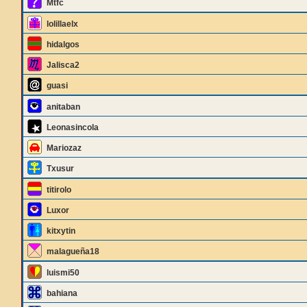
Mtfc
lolillaelx
hidalgos
Jalisca2
guasi
anitaban
Leonasincola
Mariozaz
Txusur
titirolo
Luxor
kitxytin
malagueña18
luismi50
bahiana