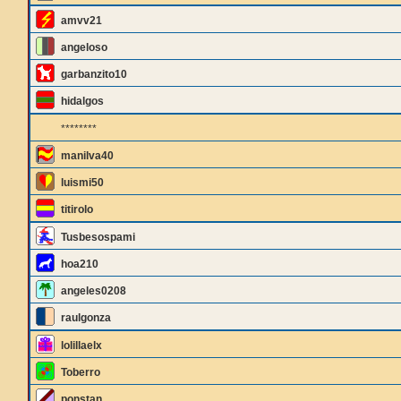
amvv21
angeloso
garbanzito10
hidalgos
********
manilva40
luismi50
titirolo
Tusbesospami
hoa210
angeles0208
raulgonza
lolillaelx
Toberro
ponstan