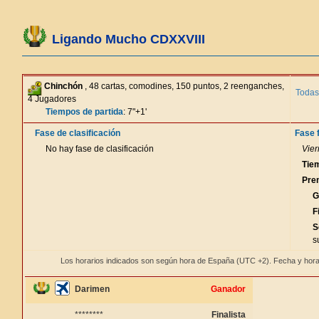
Ligando Mucho CDXXVIII
Chinchón
, 48 cartas, comodines, 150 puntos, 2 reenganches,
Todas
4 Jugadores
Tiempos de partida
: 7"+1'
Fase de clasificación
Fase f
No hay fase de clasificación
Vier
Tie
Pre
G
F
S
s
Los horarios indicados son según hora de España (UTC +2). Fecha y hora
Darimen
Ganador
********
Finalista