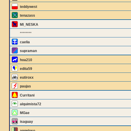
teddywest
tenazass
MI_NESKA
********
caelia
supraman
hoa210
edita59
eutiroxx
paujas
Curritani
alquimista72
MGae
isaguay
angeloso