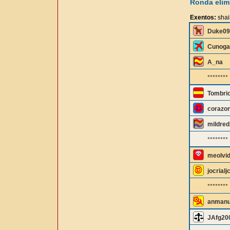
Ronda elimi
Exentos:
shai
Duke09
Cunoga
A_na
********
Tombri
corazo
mildred
********
meolvi
jocrialj
********
anman
JAfg20