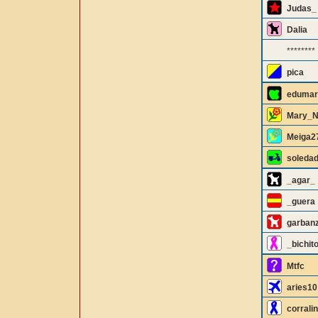
Judas_
Dalia
********
pica
edumar
Mary_N
Meiga2
soleda
_agar_
_guera
garbanz
_bichit
Mtfc
aries10
corrali