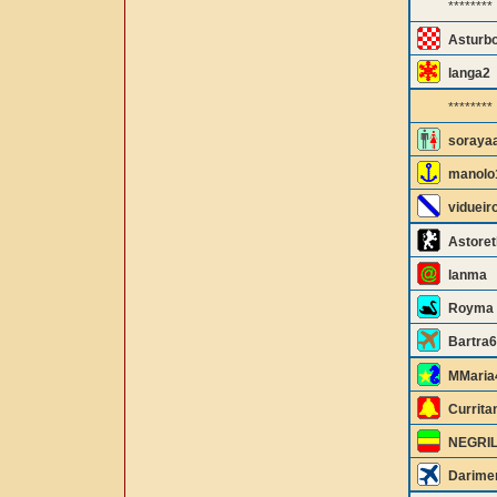
********
Asturbo
langa2
********
soraya
manolo
vidueir
Astoret
lanma
Royma
Bartra
MMaria
Curritan
NEGRI
Darime