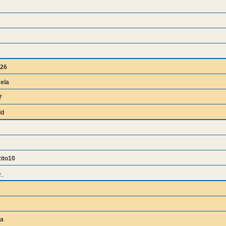
26
ela
7
dd
ito10
o_
na