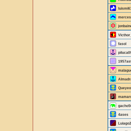
luismi6
merce
jonbain
Victhor
fasol
piluca0
1957ast
malagu
Almadr
Queyeo
mamaru
gacho5
4ases
Luiago