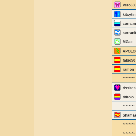
Vero33
kitxytin
cornam
serrani
MGae
APOLO
fabio50
ramon_
********
rissita
titirolo
********
Shamae
********
********