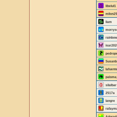
libelul1
milon2
liam
morrys
rainbo
isar202
pedrop
Susan
lafuent
paloma
silalbar
2517a
langre
rafaym
Adorad