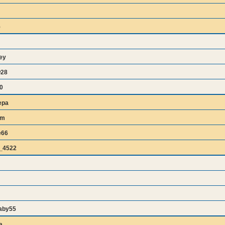
5
ey
w28
0
epa
bm
e66
_4522
aby55
a_