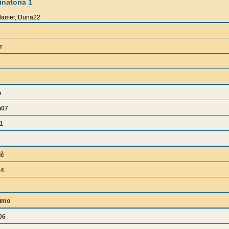
natoria 1
lamer, Duna22
r
o
n07
1
dè
c4
umo
06