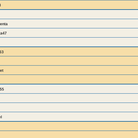
3
enta
ta47
63
et
s55
l