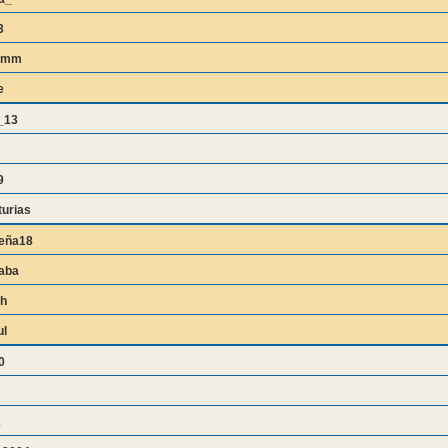
3
smm
e
_13
9
urias
eña18
aba
h
l
0
2