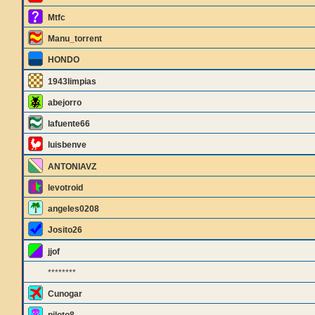
Mtfc
Manu_torrent
HONDO
1943limpias
abejorro
lafuente66
luisbenve
ANTONIAVZ
levotroid
angeles0208
Josito26
jjof
********
Cunogar