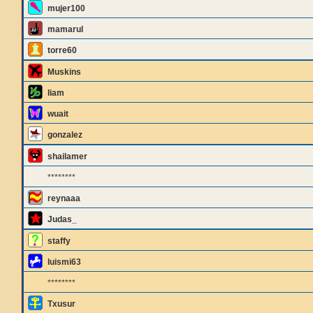
mujer100
mamarul
torre60
Muskins
liam
wuait
gonzalez
shailamer
********
reynaaa
Judas_
staffy
luismi63
********
Txusur