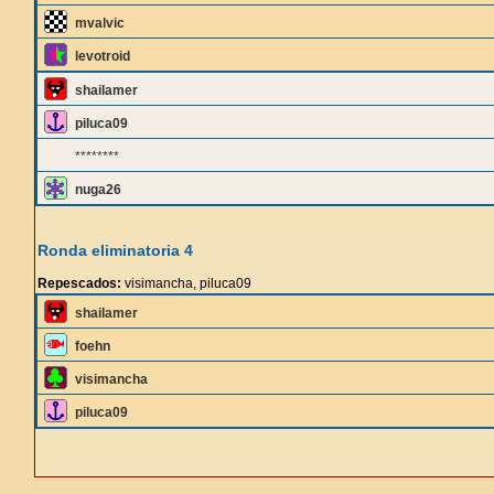
mvalvic
levotroid
shailamer
piluca09
********
nuga26
Ronda eliminatoria 4
Repescados:
visimancha, piluca09
shailamer
foehn
visimancha
piluca09