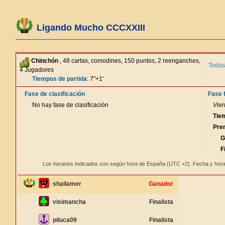
Ligando Mucho CCCXXIII
Chinchón
, 48 cartas, comodines, 150 puntos, 2 reenganches,
Todas
4 Jugadores
Tiempos de partida
: 7"+1'
Fase de clasificación
Fase f
No hay fase de clasificación
Vier
Tie
Pre
G
F
Los horarios indicados son según hora de España (UTC +2). Fecha y hora
shailamer
Ganador
visimancha
Finalista
piluca09
Finalista