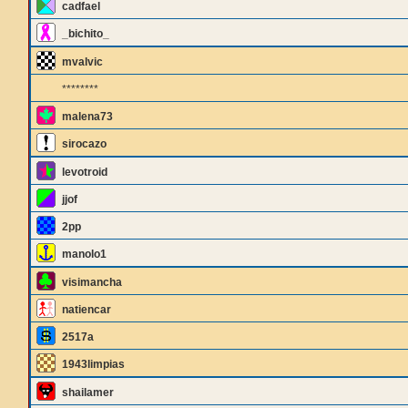
cadfael
_bichito_
mvalvic
********
malena73
sirocazo
levotroid
jjof
2pp
manolo1
visimancha
natiencar
2517a
1943limpias
shailamer