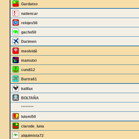
Gardatxo
natiencar
relojes56
gacho50
Darimen
meolvidè
mamutxi
cundi12
Bartra61
kalifax
BOLTAÑA
********
luismi50
clarode_luna
alquimista72