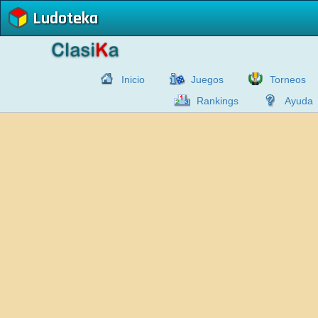
Ludoteka
Inicio
Juegos
Torneos
Rankings
Ayuda