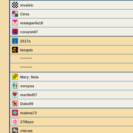
mvalvic
Ciros
malagueña18
corazon07
2517a
burguis
********
********
Mary_Nela
sorayaa
maribel57
Duke09
malena73
27Mayo
chicote