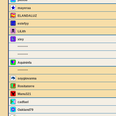
piloto8
mayeraa
ELANDALUZ
estefyy
LiLith
xivy
********
********
Aquininfa
********
soygiovanna
Rositatorre
Manu321
cadfael
Oakland79