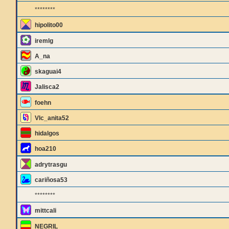
********
hipolito00
iremlg
A_na
skaguai4
Jalisca2
foehn
Vlc_anita52
hidalgos
hoa210
adrytrasgu
cariñosa53
********
mittcali
NEGRIL