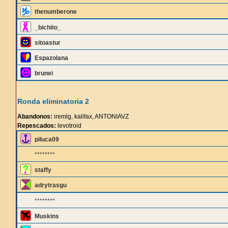
thenumberone
_bichito_
sitoastur
Espazolana
brunei
Ronda eliminatoria 2
Abandonos:
iremlg, kalifax, ANTONIAVZ
Repescados:
levotroid
piluca09
********
staffy
adrytrasgu
********
Muskins