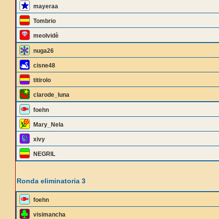
mayeraa
Tombrio
meolvidè
nuga26
cisne48
titirolo
clarode_luna
foehn
Mary_Nela
xivy
NEGRIL
Ronda eliminatoria 3
foehn
visimancha