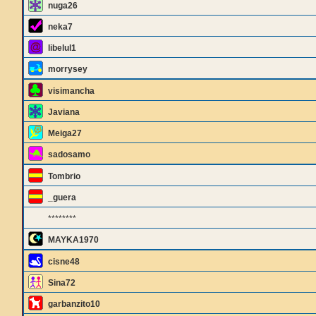
nuga26
neka7
libelul1
morrysey
visimancha
Javiana
Meiga27
sadosamo
Tombrio
_guera
********
MAYKA1970
cisne48
Sina72
garbanzito10