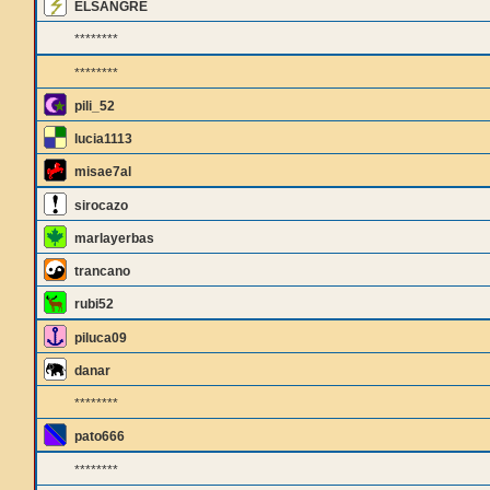
ELSANGRE
********
********
pili_52
lucia1113
misae7al
sirocazo
marlayerbas
trancano
rubi52
piluca09
danar
********
pato666
********