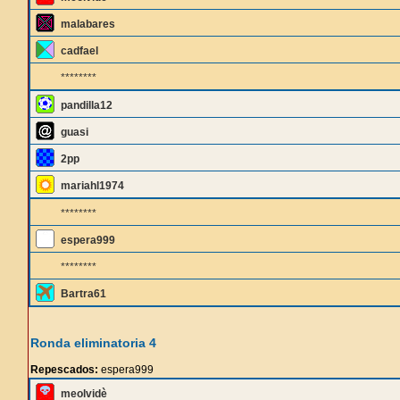
malabares
cadfael
********
pandilla12
guasi
2pp
mariahl1974
********
espera999
********
Bartra61
Ronda eliminatoria 4
Repescados:
espera999
meolvidè