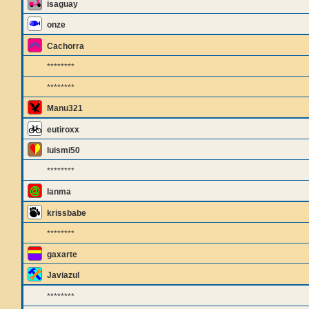
isaguay
onze
Cachorra
********
********
Manu321
eutiroxx
luismi50
********
lanma
krissbabe
********
gaxarte
Javiazul
********