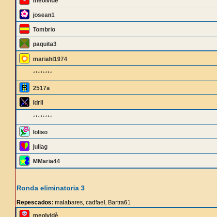
meolvidè
josean1
Tombrio
paquita3
mariahl1974
********
2517a
Idril
********
loliso
juliag
MMaria44
Ronda eliminatoria 3
Repescados:
malabares, cadfael, Bartra61
meolvidè