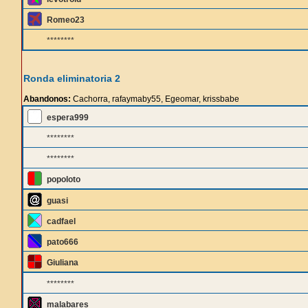
Romeo23
********
Ronda eliminatoria 2
Abandonos:
Cachorra, rafaymaby55, Egeomar, krissbabe
espera999
********
********
popoloto
guasi
cadfael
pato666
Giuliana
********
malabares