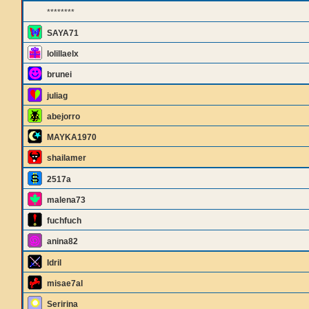
********
SAYA71
lolillaelx
brunei
juliag
abejorro
MAYKA1970
shailamer
2517a
malena73
fuchfuch
anina82
Idril
misae7al
Seririna