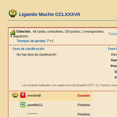
Ligando Mucho CCLXXXVII
Chinchón
, 48 cartas, comodines, 150 puntos, 2 reenganches,
Todas
4 Jugadores
Tiempos de partida
: 7"+1'
Fase de clasificación
Fase f
No hay fase de clasificación
Vier
Tie
Pre
G
F
Los horarios indicados son según hora de España (UTC +2). Fecha y hora
meolvidè
Ganador
pandilla12
Finalista
********
Finalista