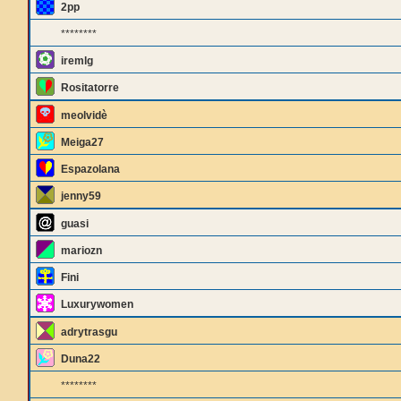
2pp
********
iremlg
Rositatorre
meolvidè
Meiga27
Espazolana
jenny59
guasi
mariozn
Fini
Luxurywomen
adrytrasgu
Duna22
********