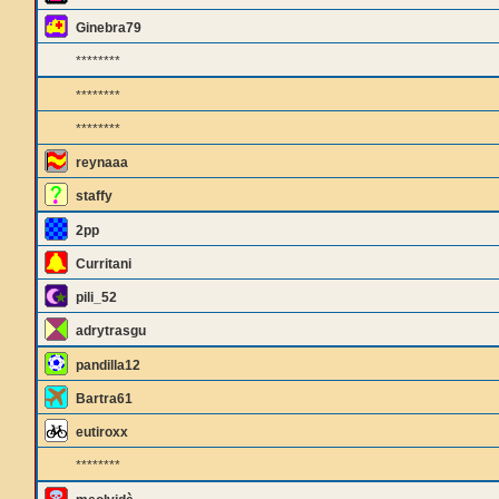
Ginebra79
********
********
********
reynaaa
staffy
2pp
Curritani
pili_52
adrytrasgu
pandilla12
Bartra61
eutiroxx
********