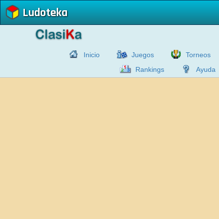
Ludoteka
Inicio
Juegos
Torneos
Rankings
Ayuda