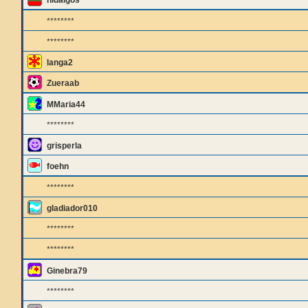
hidalgos
********
********
langa2
Zueraab
MMaria44
********
grisperla
foehn
********
gladiador010
********
********
Ginebra79
********