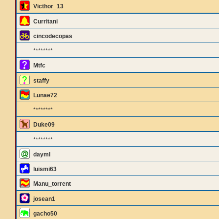
Victhor_13
Curritani
cincodecopas
********
Mtfc
staffy
Lunae72
********
Duke09
********
dayml
luismi63
Manu_torrent
josean1
gacho50