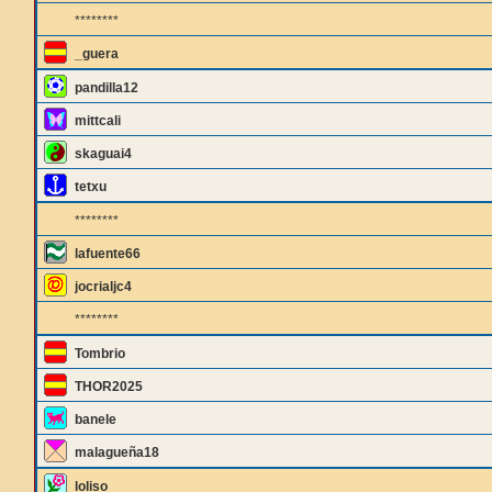
********
_guera
pandilla12
mittcali
skaguai4
tetxu
********
lafuente66
jocrialjc4
********
Tombrio
THOR2025
banele
malagueña18
loliso