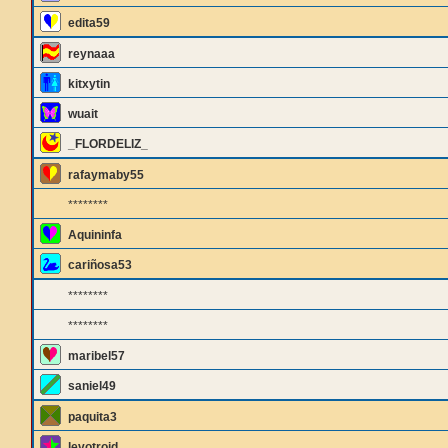
edita59
reynaaa
kitxytin
wuait
_FLORDELIZ_
rafaymaby55
********
Aquininfa
cariñosa53
********
********
maribel57
saniel49
paquita3
levotroid