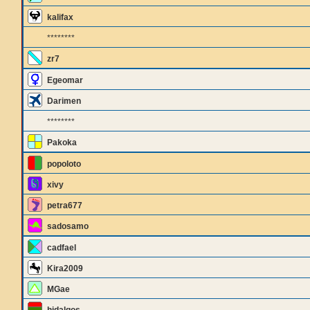
kalifax
********
zr7
Egeomar
Darimen
********
Pakoka
popoloto
xivy
petra677
sadosamo
cadfael
Kira2009
MGae