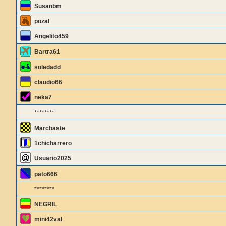
Susanbm
pozal
Angelito459
Bartra61
soledadd
claudio66
neka7
********
Marchaste
1chicharrero
Usuario2025
pato666
********
NEGRIL
mini42val