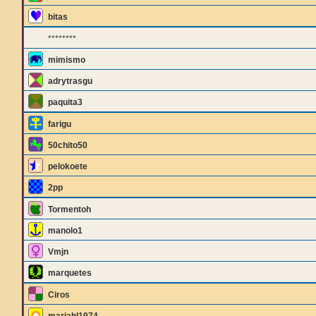
bitas
********
mimismo
adrytrasgu
paquita3
farigu
50chito50
pelokoete
2pp
Tormentoh
manolo1
Vmjn
marquetes
Ciros