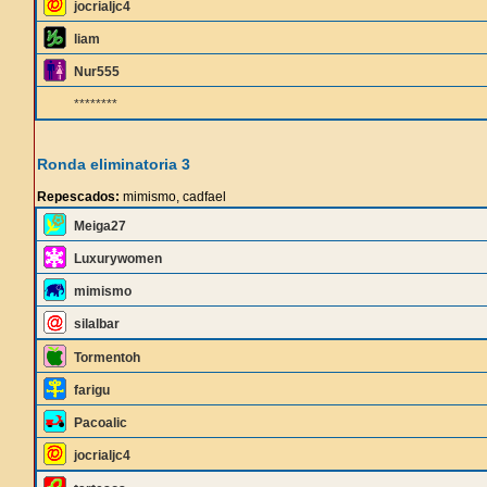
jocrialjc4
liam
Nur555
********
Ronda eliminatoria 3
Repescados:
mimismo, cadfael
Meiga27
Luxurywomen
mimismo
silalbar
Tormentoh
farigu
Pacoalic
jocrialjc4