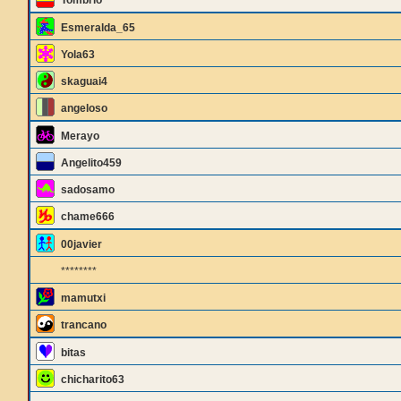
Tombrio
Esmeralda_65
Yola63
skaguai4
angeloso
Merayo
Angelito459
sadosamo
chame666
00javier
********
mamutxi
trancano
bitas
chicharito63