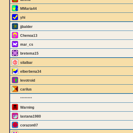
MMaria44
yhi
jjbalder
Chenoa13
mar_cs
bretema15
silalbar
elberbena34
levotroid
carilus
********
Warning
lastana1980
corazon07