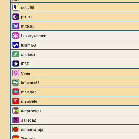
edita59
pili_52
mittcali
Luxurywomen
luismi63
chetosii
IFSD
Vmjn
lafuente66
malena73
meolvidè
adrytrasgu
Jalisca2
demoniaroja