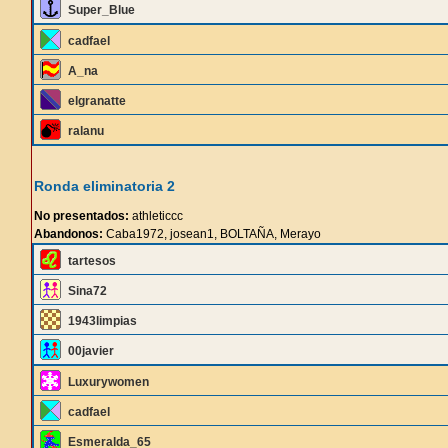
Super_Blue
cadfael
A_na
elgranatte
ralanu
Ronda eliminatoria 2
No presentados:
athleticcc
Abandonos:
Caba1972, josean1, BOLTAÑA, Merayo
tartesos
Sina72
1943limpias
00javier
Luxurywomen
cadfael
Esmeralda_65