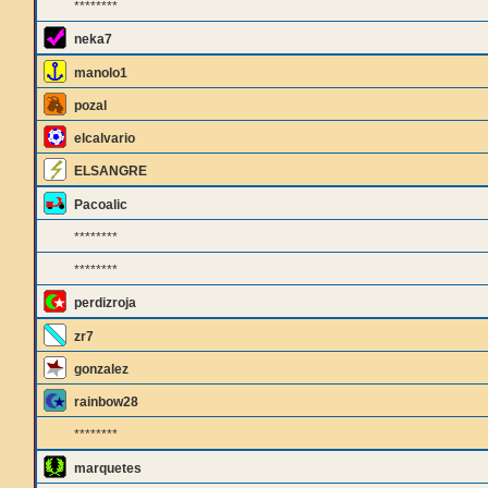
********
neka7
manolo1
pozal
elcalvario
ELSANGRE
Pacoalic
********
********
perdizroja
zr7
gonzalez
rainbow28
********
marquetes