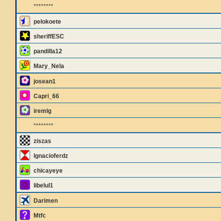
********
pelokoete
sheriffESC
pandilla12
Mary_Nela
josean1
Capri_66
iremlg
********
ziszas
Ignacioferdz
chicayeye
libelul1
Darimen
Mtfc