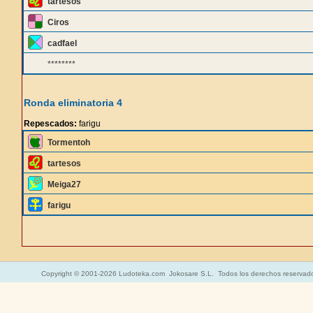
tartesos
Ciros
cadfael
********
Ronda eliminatoria 4
Repescados:
farigu
Tormentoh
tartesos
Meiga27
farigu
Copyright © 2001-2026 Ludoteka.com Jokosare S.L. Todos los derechos reservad