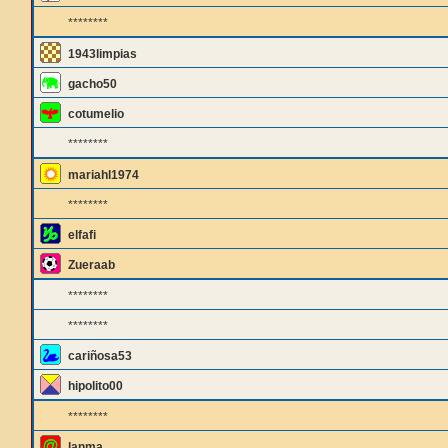
********
1943limpias
gacho50
cotumelio
********
mariahl1974
********
elfafi
Zueraab
********
********
cariñosa53
hipolito00
********
lanma