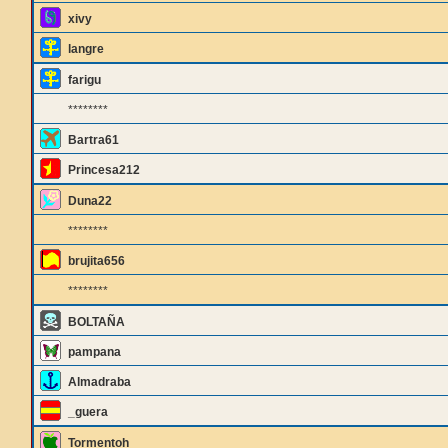
xivy
langre
farigu
********
Bartra61
Princesa212
Duna22
********
brujita656
********
BOLTAÑA
pampana
Almadraba
_guera
Tormentoh