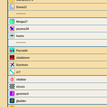
mariahl1974
Duna22
********
Meiga27
pauma38
foehn
********
Pacoalic
shailamer
Darimen
zr7
silalbar
ziszas
geminis5
jjbalder