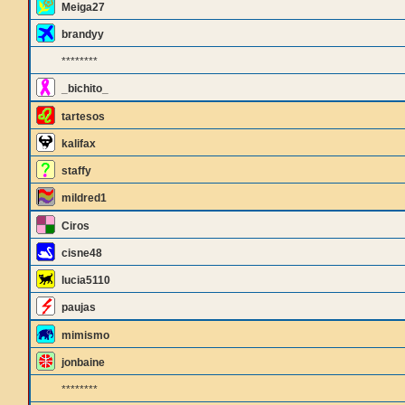
Meiga27
brandyy
********
_bichito_
tartesos
kalifax
staffy
mildred1
Ciros
cisne48
lucia5110
paujas
mimismo
jonbaine
********