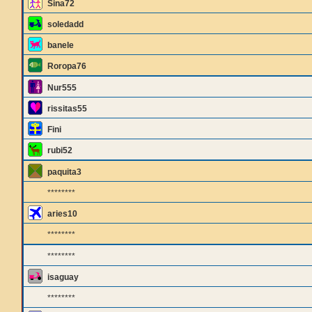
Sina72
soledadd
banele
Roropa76
Nur555
rissitas55
Fini
rubi52
paquita3
********
aries10
********
********
isaguay
********