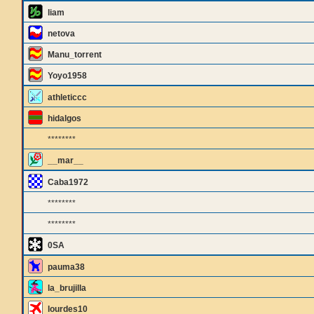
liam
netova
Manu_torrent
Yoyo1958
athleticcc
hidalgos
********
__mar__
Caba1972
********
********
0SA
pauma38
la_brujilla
lourdes10