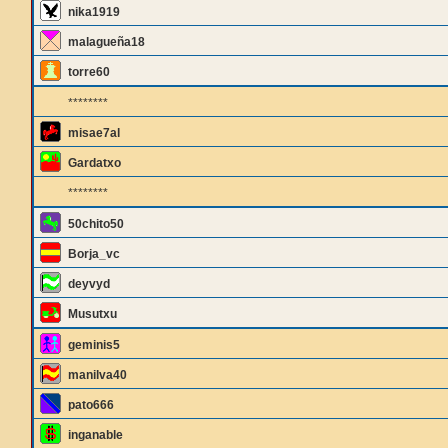
nika1919
malagueña18
torre60
********
misae7al
Gardatxo
********
50chito50
Borja_vc
deyvyd
Musutxu
geminis5
manilva40
pato666
inganable