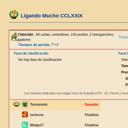
Ligando Mucho CCLXXIX
Chinchón
, 48 cartas, comodines, 150 puntos, 2 reenganches,
Todas
4 Jugadores
Tiempos de partida
: 7"+1'
Fase de clasificación
Fase f
No hay fase de clasificación
Vier
Tie
Pre
G
F
Los horarios indicados son según hora de España (UTC +2). Fecha y hora
Tormentoh
Ganador
tartesos
Finalista
Meiga27
Finalista