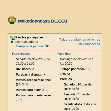
Mekedoencasa DLXXXI
Parchís por equipos
, 4
Todas las ediciones del torneo
colores, 4 Jugadores
Mekedoencasa
Tiempos de partida
: 10"
Fase regular
Fase final
Sábado 26-Nov-2022, de
Domingo 27-Nov-2022 a
22:30 a 24:00
las 00:30
Divisiones
: 2
Tiempo por ronda
: 15
minutos
Partidas a disputar
: 4
Premios
Puntos acceso fase final
(1ª)
: 3
[?]
Ganador:
10 días de
suscripción
Puntos para subir
: 3
[?]
Finalista:
7 días de
Puntos para mantenerse
:
suscripción
2
[?]
Semifinalista:
4 días de
suscripción