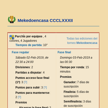
Mekedoencasa CCCLXXXII
Parchís por equipos
, 4
Todas las ediciones del
colores, 4 Jugadores
torneo
Mekedoencasa
Tiempos de partida
: 10"
Fase regular
Fase final
Sábado 02-Feb-2019, de
Domingo 03-Feb-2019 a
22:30 a 24:00
las 00:30
Divisiones
: 2
Tiempo por ronda
: 15
minutos
Partidas a disputar
: 4
Premios
Puntos acceso fase final
(1ª)
: 3
[?]
Ganador:
7 días de
suscripción
Puntos para subir
: 3
[?]
Finalista:
5 días de
Puntos para mantenerse
:
suscripción
2
[?]
Semifinalista:
3 días
Premios
de suscripción
Alcanzar la fase final:
2