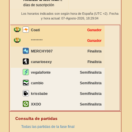
días de suscripción
Los horarios indicados son según hora de España (UTC +2). Fecha
y hora actual: 07-Agosto-2026,
18:29:04
Coati
Ganador
********
Ganador
MERCHY007
Finalista
canariosexy
Finalista
vegalafonte
Semifinalista
cambio
Semifinalista
krissbabe
Semifinalista
XXOO
Semifinalista
Consulta de partidas
Todas las partidas de la fase final