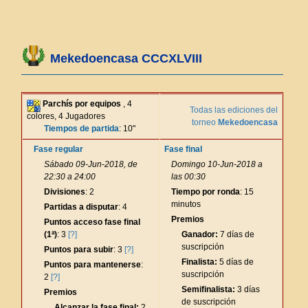
Mekedoencasa CCCXLVIII
Parchís por equipos
, 4
Todas las ediciones del
colores, 4 Jugadores
torneo
Mekedoencasa
Tiempos de partida
: 10"
Fase regular
Fase final
Sábado 09-Jun-2018, de
Domingo 10-Jun-2018 a
22:30 a 24:00
las 00:30
Divisiones
: 2
Tiempo por ronda
: 15
minutos
Partidas a disputar
: 4
Premios
Puntos acceso fase final
(1ª)
: 3
[?]
Ganador:
7 días de
suscripción
Puntos para subir
: 3
[?]
Finalista:
5 días de
Puntos para mantenerse
:
suscripción
2
[?]
Semifinalista:
3 días
Premios
de suscripción
Alcanzar la fase final:
2