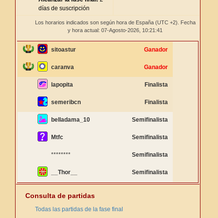
días de suscripción
Los horarios indicados son según hora de España (UTC +2). Fecha
y hora actual: 07-Agosto-2026,
10:21:41
sitoastur
Ganador
caranva
Ganador
lapopita
Finalista
semeribcn
Finalista
belladama_10
Semifinalista
Mtfc
Semifinalista
********
Semifinalista
__Thor__
Semifinalista
Consulta de partidas
Todas las partidas de la fase final