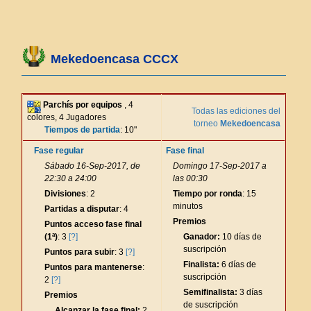
Mekedoencasa CCCX
Parchís por equipos
, 4
Todas las ediciones del
colores, 4 Jugadores
torneo
Mekedoencasa
Tiempos de partida
: 10"
Fase regular
Fase final
Sábado 16-Sep-2017, de
Domingo 17-Sep-2017 a
22:30 a 24:00
las 00:30
Divisiones
: 2
Tiempo por ronda
: 15
minutos
Partidas a disputar
: 4
Premios
Puntos acceso fase final
(1ª)
: 3
[?]
Ganador:
10 días de
suscripción
Puntos para subir
: 3
[?]
Finalista:
6 días de
Puntos para mantenerse
:
suscripción
2
[?]
Semifinalista:
3 días
Premios
de suscripción
Alcanzar la fase final:
2