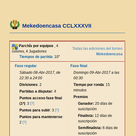
Mekedoencasa CCLXXXVII
Parchís por equipos
, 4
Todas las ediciones del torneo
colores, 4 Jugadores
Mekedoencasa
Tiempos de partida
: 10"
Fase regular
Fase final
Sábado 08-Abr-2017, de
Domingo 09-Abr-2017 a las
22:30 a 24:00
00:30
Divisiones
: 2
Tiempo por ronda
: 15
minutos
Partidas a disputar
: 4
Premios
Puntos acceso fase final
(1ª)
: 3
[?]
Ganador:
20 días de
suscripción
Puntos para subir
: 3
[?]
Finalista:
12 días de
Puntos para mantenerse
:
suscripción
2
[?]
Semifinalista:
6 días de
suscripción