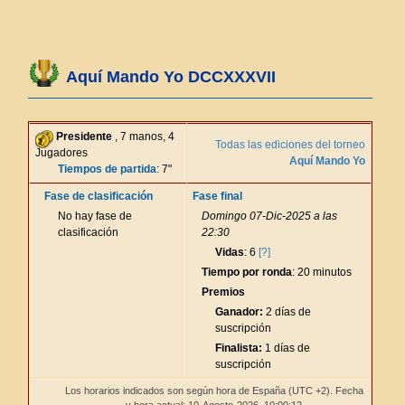
Aquí Mando Yo DCCXXXVII
Presidente
, 7 manos, 4
Todas las ediciones del torneo
Jugadores
Aquí Mando Yo
Tiempos de partida
: 7"
Fase de clasificación
Fase final
No hay fase de
Domingo 07-Dic-2025 a las
clasificación
22:30
Vidas
: 6
[?]
Tiempo por ronda
: 20 minutos
Premios
Ganador:
2 días de
suscripción
Finalista:
1 días de
suscripción
Los horarios indicados son según hora de España (UTC +2). Fecha