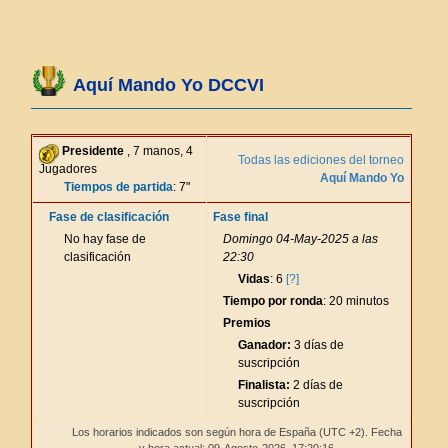
Aquí Mando Yo DCCVI
Presidente
, 7 manos, 4
Todas las ediciones del torneo
Jugadores
Aquí Mando Yo
Tiempos de partida
: 7"
Fase de clasificación
Fase final
No hay fase de
Domingo 04-May-2025 a las
clasificación
22:30
Vidas
: 6
[?]
Tiempo por ronda
: 20 minutos
Premios
Ganador:
3 días de
suscripción
Finalista:
2 días de
suscripción
Los horarios indicados son según hora de España (UTC +2). Fecha