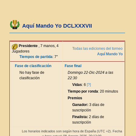
Aquí Mando Yo DCLXXXVII
Presidente
, 7 manos, 4
Todas las ediciones del torneo
Jugadores
Aquí Mando Yo
Tiempos de partida
: 7"
Fase de clasificación
Fase final
No hay fase de
Domingo 22-Dic-2024 a las
clasificación
22:30
Vidas
: 6
[?]
Tiempo por ronda
: 20 minutos
Premios
Ganador:
3 días de
suscripción
Finalista:
2 días de
suscripción
Los horarios indicados son según hora de España (UTC +2). Fecha