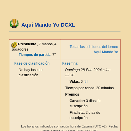
Aquí Mando Yo DCXL
Presidente
, 7 manos, 4
Todas las ediciones del torneo
Jugadores
Aquí Mando Yo
Tiempos de partida
: 7"
Fase de clasificación
Fase final
No hay fase de
Domingo 28-Ene-2024 a las
clasificación
22:30
Vidas
: 6
[?]
Tiempo por ronda
: 20 minutos
Premios
Ganador:
3 días de
suscripción
Finalista:
2 días de
suscripción
Los horarios indicados son según hora de España (UTC +2). Fecha