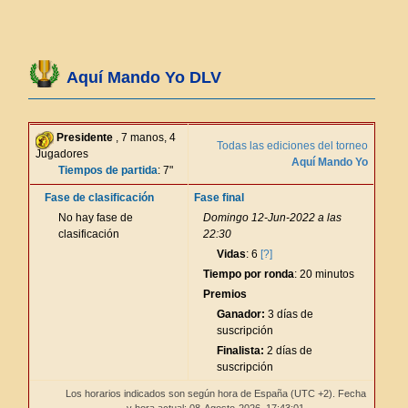
Aquí Mando Yo DLV
Presidente
, 7 manos, 4
Todas las ediciones del torneo
Jugadores
Aquí Mando Yo
Tiempos de partida
: 7"
Fase de clasificación
Fase final
No hay fase de
Domingo 12-Jun-2022 a las
clasificación
22:30
Vidas
: 6
[?]
Tiempo por ronda
: 20 minutos
Premios
Ganador:
3 días de
suscripción
Finalista:
2 días de
suscripción
Los horarios indicados son según hora de España (UTC +2). Fecha